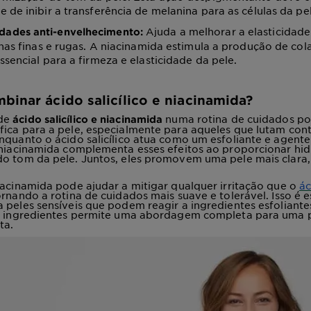
 de inibir a transferência de melanina para as células da pe
Ajuda a melhorar a elasticidade
dades anti-envelhecimento:
nhas finas e rugas. A niacinamida estimula a produção de co
ssencial para a firmeza e elasticidade da pele.
binar ácido salicílico e niacinamida?
 de
numa rotina de cuidados po
ácido salicílico e niacinamida
ica para a pele, especialmente para aqueles que lutam cont
nquanto o ácido salicílico atua como um esfoliante e agente 
 niacinamida complementa esses efeitos ao proporcionar hi
o tom da pele. Juntos, eles promovem uma pele mais clara,
iacinamida pode ajudar a mitigar qualquer irritação que o
ác
ornando a rotina de cuidados mais suave e tolerável. Isso é 
 peles sensíveis que podem reagir a ingredientes esfoliantes
is ingredientes permite uma abordagem completa para uma 
ta.