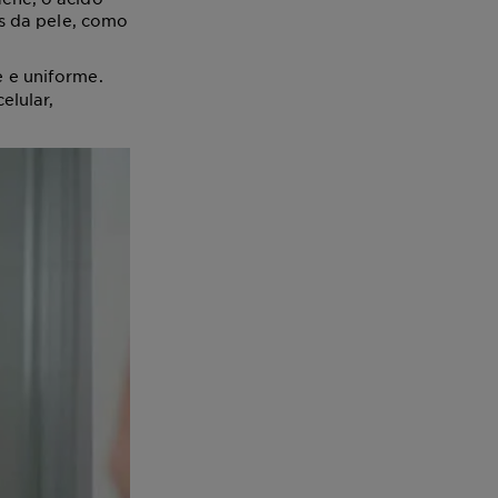
as da pele, como
e e uniforme.
elular,