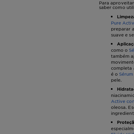
Para aproveita
saber como util
Limpez
Pure Acti
preparar a
suave e se
Aplicaç
como o
Sé
também aju
movimento
completa 
é o
Sérum
pele.
Hidrata
niacinami
Active co
oleosa. E
ingredient
Proteçã
especialme