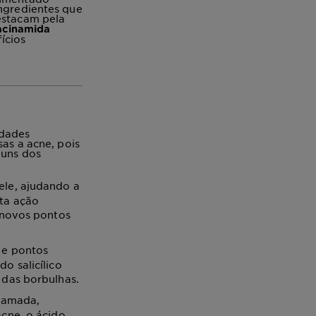
ingredientes que
destacam pela
iacinamida
ícios
edades
sas a acne, pois
guns dos
ele, ajudando a
ta ação
 novos pontos
 e pontos
o salicílico
 das borbulhas.
flamada,
cne, o ácido