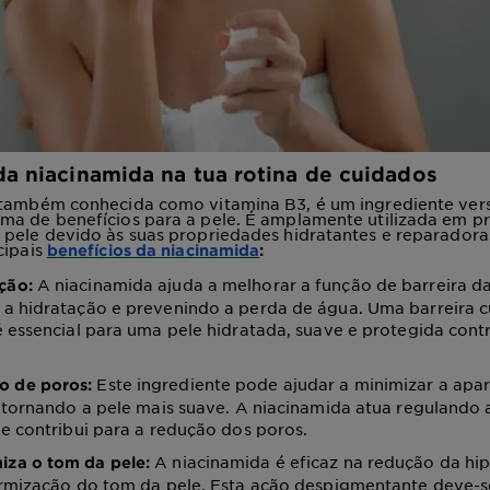
da niacinamida na tua rotina de cuidados
 também conhecida como vitamina B3, é um ingrediente vers
ma de benefícios para a pele. É amplamente utilizada em p
 pele devido às suas propriedades hidratantes e reparadora
cipais
benefícios da niacinamida
:
A niacinamida ajuda a melhorar a função de barreira da
ção:
a hidratação e prevenindo a perda de água. Uma barreira 
 essencial para uma pele hidratada, suave e protegida cont
Este ingrediente pode ajudar a minimizar a apa
o de poros:
, tornando a pele mais suave. A niacinamida atua regulando
e contribui para a redução dos poros.
A niacinamida é eficaz na redução da h
iza o tom da pele:
ormização do tom da pele. Esta ação despigmentante deve-s