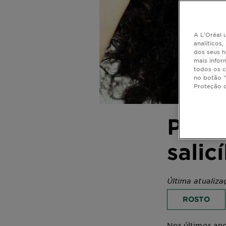
A L'Oréal u
analíticos
dos seus h
mais infor
todos os c
no botão "
Proteção 
Pode-
salic
Última atualiza
ROSTO
Nos últimos ano