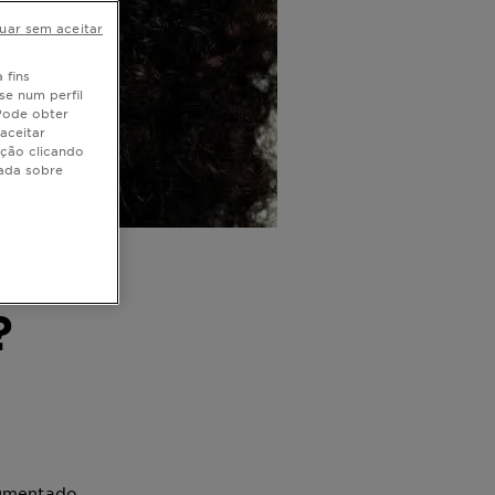
uar sem aceitar
 fins
se num perfil
 Pode obter
aceitar
ação clicando
hada sobre
?
 aumentado