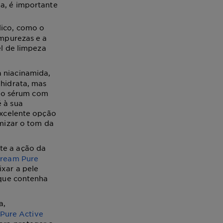
a, é importante
lico, como o
impurezas e a
l de limpeza
 niacinamida,
 hidrata, mas
a o sérum com
 à sua
excelente opção
rmizar o tom da
te a ação da
Cream Pure
ixar a pele
 que contenha
a,
Pure Active