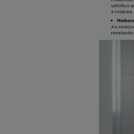
salicílico
a rosácea.
Melhora
Ao remover
revelando