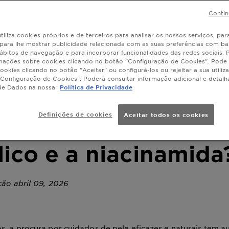
Contin
tiliza cookies próprios e de terceiros para analisar os nossos serviços, para
, para lhe mostrar publicidade relacionada com as suas preferências com ba
ábitos de navegação e para incorporar funcionalidades das redes sociais.
mações sobre cookies clicando no botão "Configuração de Cookies". Pode 
ookies clicando no botão "Aceitar" ou configurá-los ou rejeitar a sua utiliz
Configuração de Cookies". Poderá consultar informação adicional e detal
de Dados na nossa
Política de Privacidade
Definições de cookies
Aceitar todos os cookies
se misturar o ácido
ílico e a niacinamida
ção abril 09, 2026
s, a procura por cuidados de pele eficazes e naturais tem