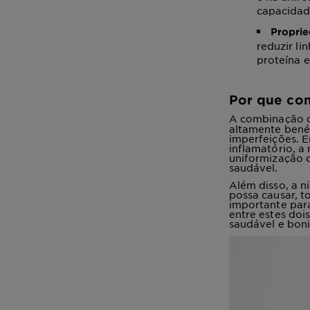
capacidade
Proprie
reduzir li
proteína e
Por que com
A combinação
altamente benéf
imperfeições. E
inflamatório, a
uniformização d
saudável.
Além disso, a n
possa causar, t
importante para
entre estes do
saudável e boni