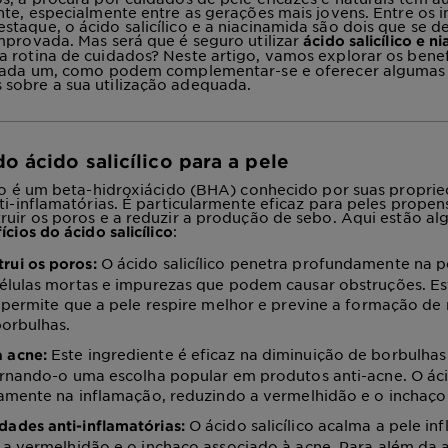
nte, especialmente entre as gerações mais jovens. Entre os 
taque, o ácido salicílico e a niacinamida são dois que se 
mprovada. Mas será que é seguro utilizar
ácido salicílico e n
rotina de cuidados? Neste artigo, vamos explorar os benef
 cada um, como podem complementar-se e oferecer algumas
sobre a sua utilização adequada.
o ácido salicílico para a pele
ico é um beta-hidroxiácido (BHA) conhecido por suas propri
nti-inflamatórias. É particularmente eficaz para peles propen
ruir os poros e a reduzir a produção de sebo.
Aqui estão al
:
ícios do ácido salicílico
O ácido salicílico penetra profundamente na p
rui os poros:
élulas mortas e impurezas que podem causar obstruções. Es
 permite que a pele respire melhor e previne a formação de
borbulhas.
Este ingrediente é eficaz na diminuição de borbulhas
 acne:
rnando-o uma escolha popular em produtos anti-acne. O ácid
tamente na inflamação, reduzindo a vermelhidão e o inchaço
O ácido salicílico acalma a pele in
dades anti-inflamatórias:
a vermelhidão e o inchaço associado à acne. Para além da a