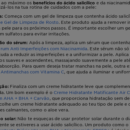
r ao máximo os
e da niacinamid
benefícios do ácido salicílico
izá-los na tua rotina de cuidados com a pele:
Começa com um gel de limpeza que contenha ácido salicí
a:
ve Gel de Limpeza de Rosto
. Este produto ajuda a remover 
 pele para os próximos passos. É importante escolher um ge
m sulfatos para evitar irritações.
Após a limpeza, aplica um sérum que contenha
ão do sérum:
rum Anti Imperfeições com Niacinamida
. Este sérum não só
da a reduzir as imperfeições e a uniformizar a pele. Aplic
s suaves e ascendentes, massajando suavemente a pele até
absorção. Para quem deseja tratar manchas na pele, outra 
 Antimanchas com Vitamina C
, que ajuda a iluminar e unifo
Finaliza com um creme hidratante leve que complemen
ção:
da. Um bom exemplo é o
Creme Hidratante Matificante Air 
m AHA + BHA + Carvão
, que proporciona hidratação sem de
scolhe um creme hidratante adequado ao teu tipo de pele e
es calmantes, como o aloe vera.
Não te esqueças de usar protetor solar durante o di
o solar:
nte se estiveres a usar ácido salicílico. Um produto como o