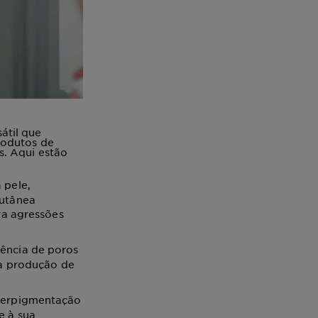
átil que
rodutos de
s.
Aqui estão
 pele,
cutânea
ra agressões
rência de poros
 a produção de
iperpigmentação
e à sua