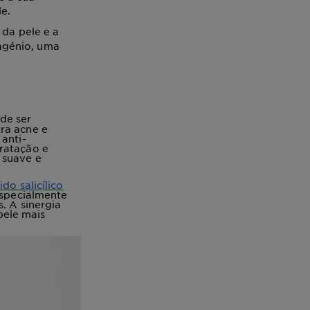
le.
 da pele e a
lagénio, uma
de ser
ra acne e
anti-
dratação e
 suave e
ido salicílico
especialmente
. A sinergia
pele mais