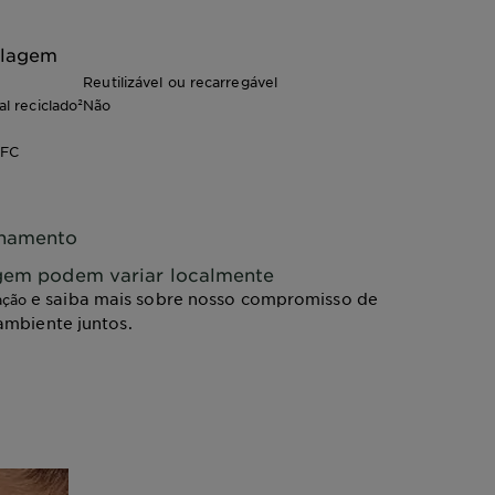
alagem
Reutilizável ou recarregável
l reciclado²
Não
EFC
chamento
agem podem variar localmente
e saiba mais sobre nosso compromisso de
ação
ambiente juntos.