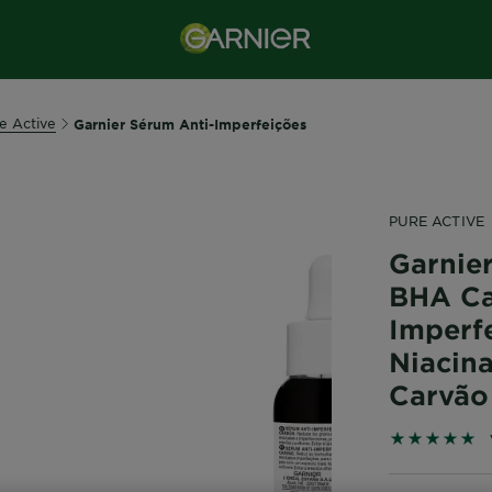
e Active
Garnier Sérum Anti-Imperfeições
PURE ACTIVE
Garnie
BHA Ca
Imperf
Niacin
Carvão
4.9259 out 