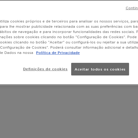
O nosso prim
Contin
com 4% [NI
foi concebi
tiliza cookies próprios e de terceiros para analisar os nossos serviços, para
tendência ac
MOSTRAR MA
, para lhe mostrar publicidade relacionada com as suas preferências com ba
rápida abso
ábitos de navegação e para incorporar funcionalidades das redes sociais.
1
IDE 2
SLIDE 3
SLIDE 4
SLIDE 5
SLIDE 6
SLIDE 7
SLIDE 8
SLIDE 9
SLIDE 10
SLIDE 11
SLIDE 12
SLIDE 13
SLIDE 14
TAMANHO
visíveis e n
mações sobre cookies clicando no botão "Configuração de Cookies". Pode 
ookies clicando no botão "Aceitar" ou configurá-los ou rejeitar a sua utiliz
DETRÁS Form
Configuração de Cookies". Poderá consultar informação adicional e detal
ativos anti-
de Dados na nossa
Política de Privacidade
pontos negro
marcas resi
conhecida po
Definições de cookies
Aceitar todos os cookies
causada pel
esfoliar a p
reduzir os p
[CARVÃO] é 
conhecido po
pele. RES
Imediatament
fica mais su
são visivelm
é alisada e 
semanas, -4