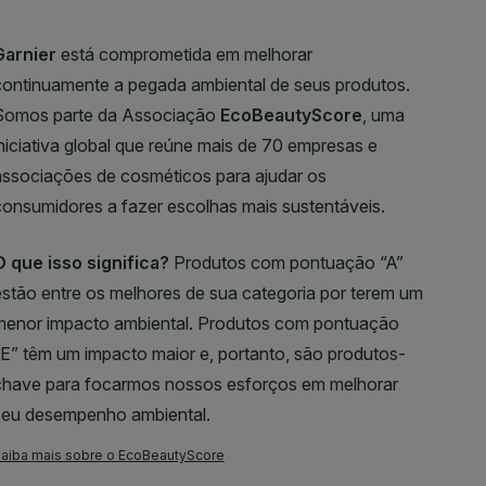
negros*. Em 
****. FICO
PELES SENS
DERMATOLÓGI
semanas de u
voluntários. 
****Contrast
manchas, Tes
USAR? Aplica
suavemente.
sérum diári
as manchas. 
está compro
ecológica (
Cruelty-Free
fabricada co
Produzida n
energia reno
www.garnier
animal. (3) E
gotas. (4) E
proteção.