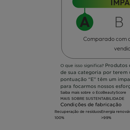
IMP
Comparado com ou
vendi
Produtos 
O que isso significa?
de sua categoria por terem
pontuação “E” têm um impac
para focarmos nossos esfor
Saiba mais sobre o EcoBeautyScore
MAIS SOBRE SUSTENTABILIDADE
Condições de fabricação
Recuperação de resíduos
Energia renová
100%
>99%