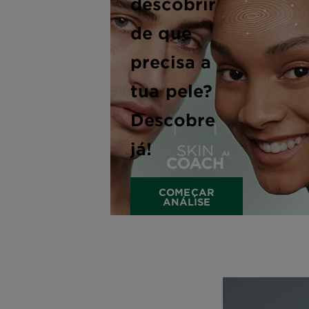
descobrir
de que
precisa a
tua pele?
Descobre
já!
COMEÇAR
ANÁLISE