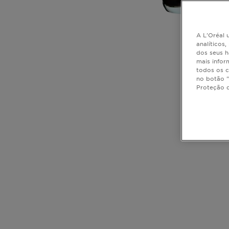
A L'Oréal u
analíticos
dos seus h
SLIDE 
SL
mais infor
todos os c
no botão "
Proteção 
CLOSE SUBPANEL
CLOSE SUBPANEL
CLOSE SUBPANEL
CLOSE SUBPANEL