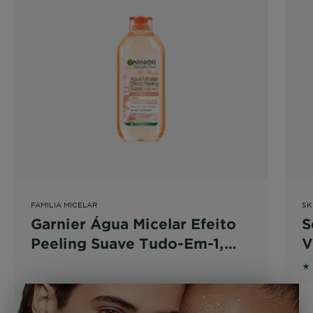
FAMILIA MICELAR
SK
Garnier Água Micelar Efeito
S
Peeling Suave Tudo-Em-1,
V
com Ácido Glicólico, Limpa,
4
Desmaquilha e Exfolia,
400ml