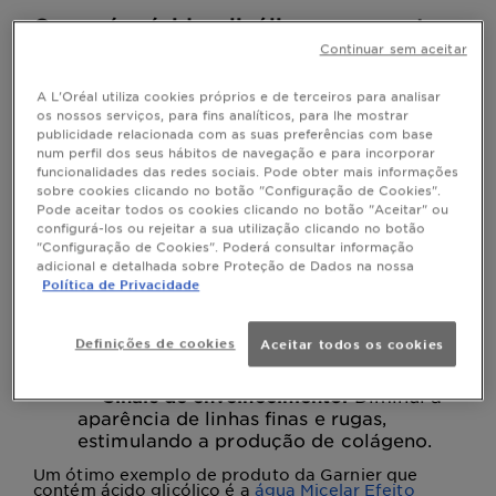
O que é o ácido glicólico e como atua
na pele?
Continuar sem aceitar
O ácido glicólico é um dos ácidos alfa-hidroxi
(AHAs) mais utilizados na dermatologia e na
A L'Oréal utiliza cookies próprios e de terceiros para analisar
cosmética. Obtido da cana-de-açúcar, este ácido é
os nossos serviços, para fins analíticos, para lhe mostrar
conhecido pelas suas propriedades esfoliantes. Ele
publicidade relacionada com as suas preferências com base
atua na pele promovendo a renovação celular,
num perfil dos seus hábitos de navegação e para incorporar
ajudando a remover as células mortas da superfície
da pele. Isso não só melhora a textura da pele,
funcionalidades das redes sociais. Pode obter mais informações
como também a torna mais uniforme e brilhante.
sobre cookies clicando no botão "Configuração de Cookies".
Pode aceitar todos os cookies clicando no botão "Aceitar" ou
Além disso, o ácido glicólico é eficaz no tratamento
de várias preocupações com a pele, como:
configurá-los ou rejeitar a sua utilização clicando no botão
"Configuração de Cookies". Poderá consultar informação
Acne:
Ajuda a desobstruir os poros e
adicional e detalhada sobre Proteção de Dados na nossa
a reduzir a formação de acne.
Política de Privacidade
Manchas escuras:
Promove a
despigmentação e uniformiza o tom da
Definições de cookies
Aceitar todos os cookies
pele.
Sinais de envelhecimento:
Diminui a
aparência de linhas finas e rugas,
estimulando a produção de colágeno.
Um ótimo exemplo de produto da Garnier que
contém ácido glicólico é a
água Micelar Efeito