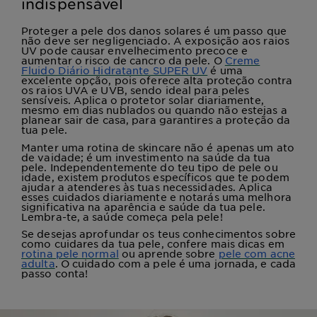
indispensável
Proteger a pele dos danos solares é um passo que
não deve ser negligenciado. A exposição aos raios
UV pode causar envelhecimento precoce e
aumentar o risco de cancro da pele. O
Creme
Fluido Diário Hidratante SUPER UV
é uma
excelente opção, pois oferece alta proteção contra
os raios UVA e UVB, sendo ideal para peles
sensíveis. Aplica o protetor solar diariamente,
mesmo em dias nublados ou quando não estejas a
planear sair de casa, para garantires a proteção da
tua pele.
Manter uma rotina de skincare não é apenas um ato
de vaidade; é um investimento na saúde da tua
pele. Independentemente do teu tipo de pele ou
idade, existem produtos específicos que te podem
ajudar a atenderes às tuas necessidades. Aplica
esses cuidados diariamente e notarás uma melhora
significativa na aparência e saúde da tua pele.
Lembra-te, a saúde começa pela pele!
Se desejas aprofundar os teus conhecimentos sobre
como cuidares da tua pele, confere mais dicas em
rotina pele normal
ou aprende sobre
pele com acne
adulta
. O cuidado com a pele é uma jornada, e cada
passo conta!