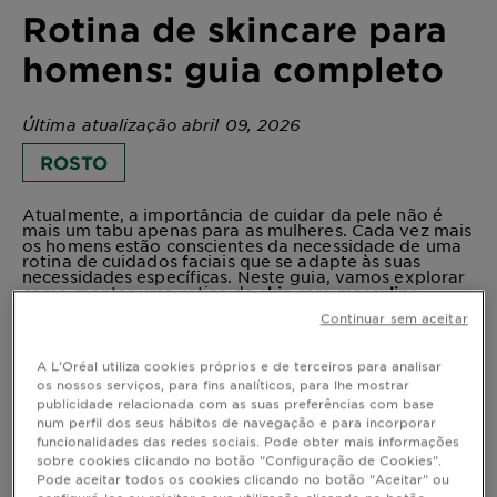
Rotina de skincare para
homens: guia completo
Última atualização abril 09, 2026
ROSTO
Atualmente, a importância de cuidar da pele não é
mais um tabu apenas para as mulheres. Cada vez mais
os homens estão conscientes da necessidade de uma
rotina de cuidados faciais que se adapte às suas
necessidades específicas. Neste guia, vamos explorar
como montar uma rotina de
skin care masculino
eficaz, levando em consideração diferentes tipos de
Continuar sem aceitar
pele e idades. Se queres saber como manter uma pele
saudável e radiante, continua a ler!
A L'Oréal utiliza cookies próprios e de terceiros para analisar
os nossos serviços, para fins analíticos, para lhe mostrar
publicidade relacionada com as suas preferências com base
num perfil dos seus hábitos de navegação e para incorporar
Por que os homens precisam de uma
funcionalidades das redes sociais. Pode obter mais informações
rotina de skincare?
sobre cookies clicando no botão "Configuração de Cookies".
A pele masculina apresenta características distintas
Pode aceitar todos os cookies clicando no botão "Aceitar" ou
em comparação com a feminina, como uma maior
configurá-los ou rejeitar a sua utilização clicando no botão