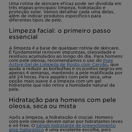
Uma rotina de skincare eficaz pode ser dividida em
três etapas principais: limpeza, hidratação e
proteção solar. Vamos detalhar cada uma delas,
além de indicar produtos específicos para
diferentes tipos de pele.
Limpeza facial: o primeiro passo
essencial
A limpeza é a base de qualquer rotina de skincare.
É fundamental remover impurezas, oleosidade e
resíduos acumulados ao longo do dia. Para homens
com pele oleosa, recomendamos o uso do
Pure
Active Gel de Limpeza de Rosto com Carvão
, que
ajuda a reduzir as borbulhas e os pontos negros em
apenas 4 semanas, mantendo a pele matificada por
até 24 horas. Para aqueles com pele seca, uma
opção mais suave é a limpeza com um gel
hidratante que não retira a humidade natural da
pele.
Hidratação para homens com pele
oleosa, seca ou mista
Após a limpeza, a hidratação é crucial. Homens
com pele oleosa devem optar por hidratantes leves
e oil-free. O
Sérum hidratante de preenchimento
aloe hialurónico
é uma excelente escolha, pois