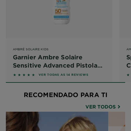
AMBRÉ SOLAIRE KIDS
AM
Garnier Ambre Solaire
S
Sensitive Advanced Pistola
C
Kids FPS50
5 out of 5 stars based on reviews
5 
VER TODAS AS 14 REVIEWS
RECOMENDADO PARA TI
VER TODOS