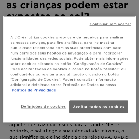
as crianças podem estar
expostas ao sol?
Continuar sem aceitar
Última atualização abril 09, 2026
A L'Oréal utiliza cookies próprios e de terceiros para analisar
Entre as 11h30 e as 16h30 é o período que traz mais
os nossos serviços, para fins analíticos, para lhe mostrar
riscos para a saúde. Neste período, o sol atinge a sua
publicidade relacionada com as suas preferências com base
intensidade máxima, desta forma, as crianças não
num perfil dos seus hábitos de navegação e para incorporar
devem ser expostas ao sol durante estas horas,
funcionalidades das redes sociais. Pode obter mais informações
sobre cookies clicando no botão "Configuração de Cookies".
devendo permanecer à sombra com protetor solar
Pode aceitar todos os cookies clicando no botão "Aceitar" ou
aplicado sobre a pele.
configurá-los ou rejeitar a sua utilização clicando no botão
"Configuração de Cookies". Poderá consultar informação
adicional e detalhada sobre Proteção de Dados na nossa
Política de Privacidade
Qual é o horário em que as crianças
podem estar expostas ao sol?
Definições de cookies
Aceitar todos os cookies
Apesar do sol entre as 11h30 e as 16h30 ser o
melhor para a síntese de vitamina D, é também
aquele que traz mais riscos para a saúde. Neste
período, o sol atinge a sua intensidade máxima, o
que significa que a incidência dos raios UVA, UVB e