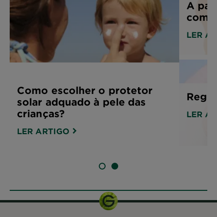
A par
começa
LER A
Como escolher o protetor
Regra
solar adquado à pele das
crianças?
LER A
LER ARTIGO
SLIDE 1
SLIDE 2