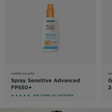
AMBRÉ SOLAIRE
AM
Spray Sensitive Advanced
G
FPS50+
2
P
5 out of 5 stars based on reviews
VER TODAS AS 1 REVIEWS