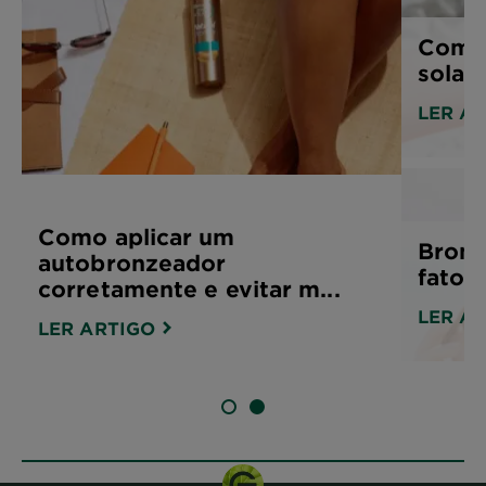
Como 
solar
LER A
Como aplicar um
Bron
autobronzeador
fator
corretamente e evitar m...
LER A
LER ARTIGO
SLIDE 1
SLIDE 2