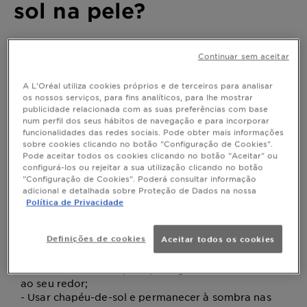
sol na pele?
Última atualização abril 09, 2026
Continuar sem aceitar
Sempre que te expões ao sol deves fazê-lo de uma
forma cuidada para evitar danos graves para a saúde
A L'Oréal utiliza cookies próprios e de terceiros para analisar
da pele.
os nossos serviços, para fins analíticos, para lhe mostrar
publicidade relacionada com as suas preferências com base
num perfil dos seus hábitos de navegação e para incorporar
funcionalidades das redes sociais. Pode obter mais informações
sobre cookies clicando no botão "Configuração de Cookies".
Para evitares manchas e marcas do sol, segue os
Pode aceitar todos os cookies clicando no botão "Aceitar" ou
nossos conselhos para cuidar da sua pele:
configurá-los ou rejeitar a sua utilização clicando no botão
- Reduzir o número de horas de exposição solar
"Configuração de Cookies". Poderá consultar informação
prolongada e, sobretudo, evitar as horas de maior
adicional e detalhada sobre Proteção de Dados na nossa
intensidade solar (entre as 11h30 e as 16h30);
Política de Privacidade
- Aplicar sempre protetor solar, mesmo em dias
nublados e à sombra, de proteção alta –
Definições de cookies
Aceitar todos os cookies
preferencialmente FPS 50+ para peles claras e
sensíveis e FPS 30 para peles morenas e escuras;
- Usar óculos de sol para proteger os olhos e a área
ao seu redor;
- Usar chapéu-de-sol e permanecer à sombra nas