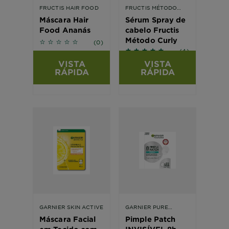
FRUCTIS HAIR FOOD
FRUCTIS MÉTODO
CARACÓIS
Máscara Hair
Sérum Spray de
Food Ananás
cabelo Fructis
No reviews
Método Curly
(0)
5 out of 5 stars based on
(4)
VISTA
VISTA
RÁPIDA
RÁPIDA
GARNIER SKIN ACTIVE
GARNIER PURE
ACTIVE PIMPLE PATCH
Máscara Facial
Pimple Patch