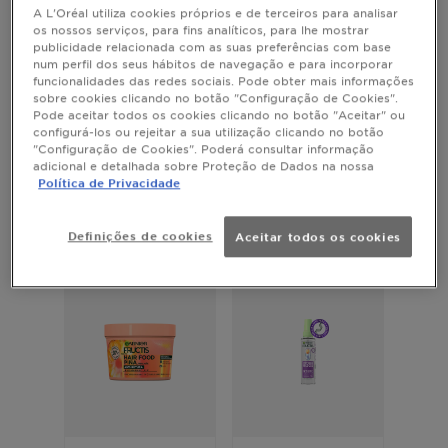
A L'Oréal utiliza cookies próprios e de terceiros para analisar
os nossos serviços, para fins analíticos, para lhe mostrar
publicidade relacionada com as suas preferências com base
num perfil dos seus hábitos de navegação e para incorporar
GARNIER SKIN ACTIVE
FRUCTIS MÉTODO
funcionalidades das redes sociais. Pode obter mais informações
CARACÓIS
Sérum Creme 2
Champô
sobre cookies clicando no botão "Configuração de Cookies".
Pode aceitar todos os cookies clicando no botão "Aceitar" ou
em 1 com
Método Curly
configurá-los ou rejeitar a sua utilização clicando no botão
Vitamina C e
Fructis
4.8148 out of 5 stars based on reviews
5 out of 5 stars based on
"Configuração de Cookies". Poderá consultar informação
FPS 25
(27)
(1)
adicional e detalhada sobre Proteção de Dados na nossa
VISTA
VISTA
Política de Privacidade
RÁPIDA
RÁPIDA
Definições de cookies
Aceitar todos os cookies