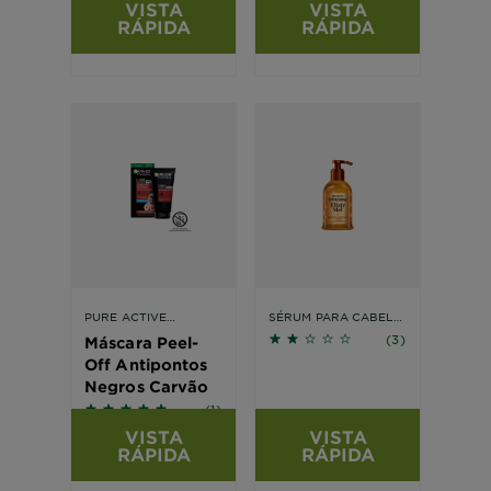
VISTA
VISTA
RÁPIDA
RÁPIDA
PURE ACTIVE
SÉRUM PARA CABELO
1.6667 out of 5 stars bas
INTENSIVE
REPARADOR DE
(3)
Máscara Peel-
PONTAS ESPIGADAS
ELIXIR MEL | GARNIER
Off Antipontos
Negros Carvão
5 out of 5 stars based on reviews
(1)
VISTA
VISTA
RÁPIDA
RÁPIDA