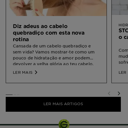
HID
Diz adeus ao cabelo
STO
quebradiço com esta nova
o c
rotina
Cansada de um cabelo quebradiço e
Com 
sem vida? Vamos mostrar-te como um
muda
pouco de hidratação e amor podem
sofr
devolver a velha glória ao teu cabelo.
hidr
LER MAIS
LER
falt
pouc
natu
dani
SLIDE 1
SLIDE 2
SLIDE 3
radi
LER MAIS ARTIGOS