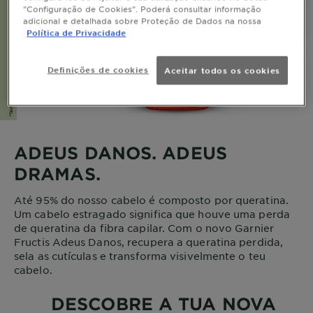
"Configuração de Cookies". Poderá consultar informação
adicional e detalhada sobre Proteção de Dados na nossa
Política de Privacidade
Definições de cookies
Aceitar todos os cookies
ADEUS DANOS. ADEUS
DRAMAS.
Até 95% do nosso cabelo é composto por queratina.
Um cabelo estragado significa que houve uma perda
de queratina da fibra capilar. Com o novo Garnier
Fructis Adeus Danos, recupera a queratina perdida,
sela as cutículas e transforma visivelmente o teu
cabelo.
DESCOBRE A TUA NOVA