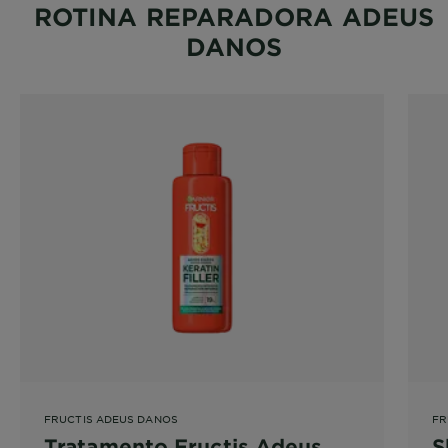
ROTINA REPARADORA ADEUS
DANOS
FRUCTIS ADEUS DANOS
FR
Tratamento Fructis Adeus
S