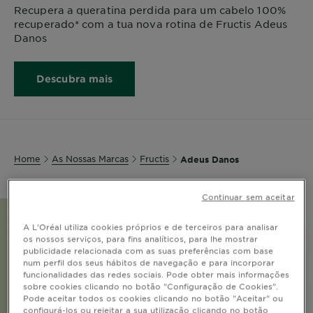
Recupera a queratina perdida para um cabelo 100%
recuperado* com a tua nova rotina de Fructis Adeus
Danos
Descubra mais
Home
As Nossas Marcas
Fructis
Adeus Danos
Continuar sem aceitar
A L'Oréal utiliza cookies próprios e de terceiros para analisar
os nossos serviços, para fins analíticos, para lhe mostrar
publicidade relacionada com as suas preferências com base
num perfil dos seus hábitos de navegação e para incorporar
funcionalidades das redes sociais. Pode obter mais informações
sobre cookies clicando no botão "Configuração de Cookies".
Pode aceitar todos os cookies clicando no botão "Aceitar" ou
configurá-los ou rejeitar a sua utilização clicando no botão