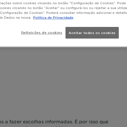
danificados
mações sobre cookies clicando no botão "Configuração de Cookies". Pode 
TAMANHO
experiência
ookies clicando no botão "Aceitar" ou configurá-los ou rejeitar a sua utiliz
Configuração de Cookies". Poderá consultar informação adicional e detal
Queratina p
de Dados na nossa
Política de Privacidade
Experimenta
nosso champ
reparador de
SLIDE 1
SLIDE 2
SLIDE 3
SLIDE 4
SLIDE 5
SLIDE 6
SLIDE 7
SLIDE 8
Definições de cookies
Aceitar todos os cookies
camadas da f
até ao cortéx
95% do cabe
cabelo danif
Queratina na 
Transformaçã
cutícula, p
visivelmente
s a fazer escolhas informadas. É por isso que