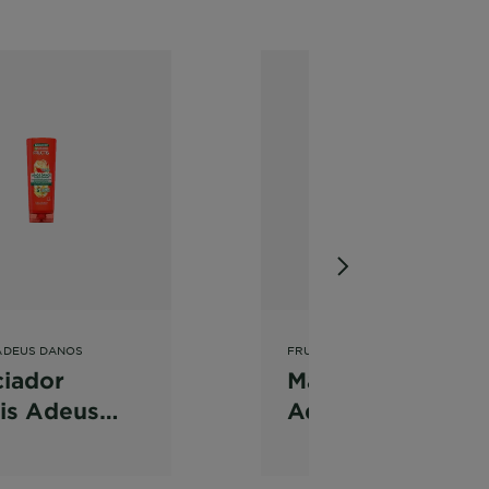
ADEUS DANOS
FRUCTIS ADEUS DANOS
iador
Máscara Fructis
is Adeus
Adeus Danos
s para
para Cabelo
o danificado
Danificado