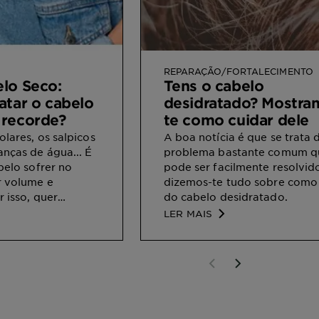
REPARAÇÃO/FORTALECIMENTO
lo Seco:
Tens o cabelo
atar o cabelo
desidratado? Mostra
recorde?
te como cuidar dele
olares, os salpicos
A boa notícia é que se trata
anças de água... É
problema bastante comum q
belo sofrer no
pode ser facilmente resolvid
r volume e
dizemos-te tudo sobre como
r isso, quer
do cabelo desidratado.
a falta de
LER MAIS
e já o sentires um
aqui estão alguns
is para hidratar o
 danificado em
um cabelão
 vamos nós!