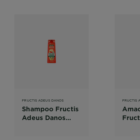
FRUCTIS ADEUS DANOS
FRUCTIS 
Shampoo Fructis
Amac
Adeus Danos
Fruct
para Cabelo
Dano
ws
Danificado
cabel