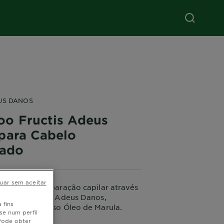
US DANOS
o Fructis Adeus
para Cabelo
cado
uar sem aceitar
segredo da reparação capilar através
arnier Fructis Adeus Danos,
 fins
 com o poderoso Óleo de Marula.
se num perfil
o especialmente para cabelos
IS
 Pode obter