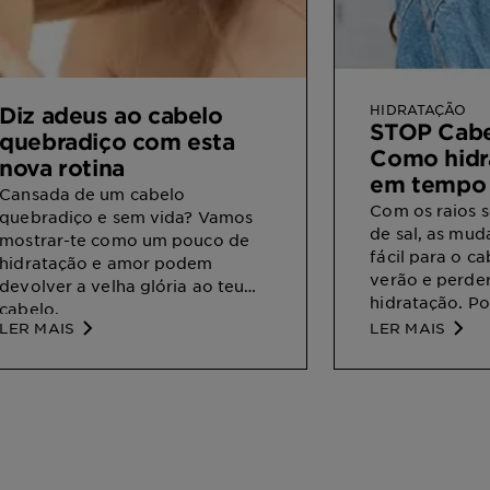
HIDRATAÇÃO
Diz adeus ao cabelo
STOP Cabe
quebradiço com esta
Como hidr
nova rotina
em tempo 
Cansada de um cabelo
Com os raios s
quebradiço e sem vida? Vamos
de sal, as mud
mostrar-te como um pouco de
fácil para o ca
hidratação e amor podem
verão e perde
devolver a velha glória ao teu
hidratação. Po
cabelo.
queiras evitar 
LER MAIS
LER MAIS
nutrientes ou s
pouco seco... 
truques natura
cabelo seco e
casa e exibir 
radiante. Aqui