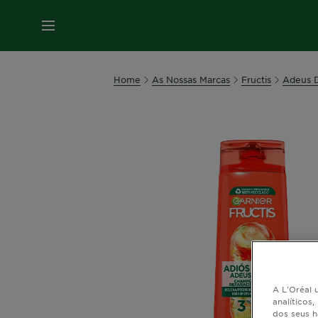
MENU
Home
As Nossas Marcas
Fructis
Adeus 
A L'Oréal u
analíticos
dos seus h