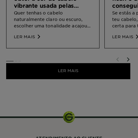
vibrante usada pelas
consegui
celebridades
Quer tenhas o cabelo
Se estás a
naturalmente claro ou escuro,
teu cabelo,
escolher uma tonalidade acajou
certa para 
dará um boost ao teu estilo. Faz
avermelhad
LER MAIS
LER MAIS
como as celebridades e obtém
diversas to
esta cor quente em casa!
certamente
adequada a
informaçõe
SLIDE 1
SLIDE 2
SLIDE 3
LER MAIS
1 uni