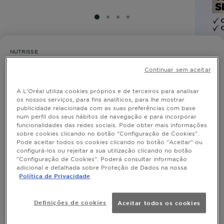
SLIDE 1
SLIDE 2
SLIDE 3
SLIDE 4
NUTRISSE
Nutrisse Ultra Color 5.25 - Castanho
Continuar sem aceitar
Claro Praliné
A L'Oréal utiliza cookies próprios e de terceiros para analisar
os nossos serviços, para fins analíticos, para lhe mostrar
publicidade relacionada com as suas preferências com base
num perfil dos seus hábitos de navegação e para incorporar
SIMULAR COR
funcionalidades das redes sociais. Pode obter mais informações
sobre cookies clicando no botão "Configuração de Cookies".
Pode aceitar todos os cookies clicando no botão "Aceitar" ou
configurá-los ou rejeitar a sua utilização clicando no botão
"Configuração de Cookies". Poderá consultar informação
adicional e detalhada sobre Proteção de Dados na nossa
Descubra Garnier Nutrisse Ultra Color, a coloração
Política de Privacidade
permanente nutritiva que cuida do seu cabelo
enquanto proporciona uma cor intensa e vibrante até
8 semanas*. A sua fórmula enriquecida com 5 óleos de
Definições de cookies
Aceitar todos os cookies
MOSTRAR MAIS
origem natural de abacate, azeitona, coco, argão e
TAMANHO
1 UNI
carité, deixa o seu cabelo intensamente nutrido.