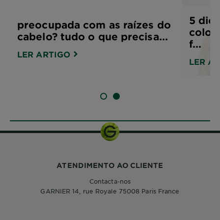
5 dic
preocupada com as raízes do
color
cabelo? tudo o que precisa...
f...
LER ARTIGO
LER A
SLIDE 1
SLIDE 2
ATENDIMENTO AO CLIENTE
Contacta-nos
GARNIER 14, rue Royale 75008 Paris France