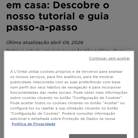
em casa: Descobre o
nosso tutorial e guia
passo-a-passo
Última atualização abril 09, 2026
Pintar o cabelo em casa nunca foi tão prático. Quer
sejas uma iniciante ou uma especialista em coloração,
Continuar sem aceitar
deixamos-te algumas dicas para conseguires
resultados profissionais facilmente.
A L'Oréal utiliza cookies próprios e de terceiros para analisar
os nossos serviços, para fins analíticos, para lhe mostrar
publicidade relacionada com as suas preferências com base
num perfil dos seus hábitos de navegação e para incorporar
funcionalidades das redes sociais. Pode obter mais informações
Como pintar o cabelo em casa:
sobre cookies clicando no botão "Configuração de Cookies".
Descobre o nosso tutorial e guia
Pode aceitar todos os cookies clicando no botão "Aceitar" ou
passo-a-passo
configurá-los ou rejeitar a sua utilização clicando no botão
"Configuração de Cookies". Poderá consultar informação
Resumo
adicional e detalhada sobre Proteção de Dados na nossa
Política de Privacidade
-
Passo 1
: Escolhe a cor certa
-
Passo 2
: Prepara o equipamento