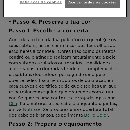
Definições de cookies
Aceitar todos os cookies
-
Passo 3
: Trabalha das raízes para
baixo
-
Passo 4
: Preserva a tua cor
Passo 1: Escolhe a cor certa
Considera o tom da tua pele (frio ou quente) e os
seus subtons, assim como a cor dos teus olhos ao
escolheres a cor ideal. Cores frias como os louros
cendré ou platinado realçam naturalmente a pele
com subtons azulados ou rosados. Tonalidades
acobreadas ou douradas tendem a complementar
os subtons dourados e pêssego de uma pele
quente peles. Escolhe produtos de coloração em
casa suaves e certifica-te de que escolhes um que
te permita conseguir o que pretendes com a tua
cor. Se queres uma cor forte e arrojada, opta por
Olia
Para nutrires o teu cabelo enquanto o pintas,
utiliza
Nutrisse
. Se procuras uma cobertura total
dos cabelos brancos, experimenta
Belle Color
.
Passo 2: Prepara o equipamento