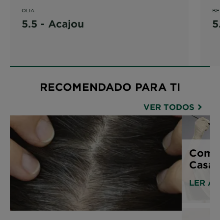
OLIA
BE
5.5 - Acajou
5
RECOMENDADO PARA TI
VER TODOS
Como 
Casa:
LER A