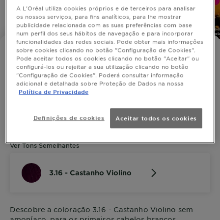
A L'Oréal utiliza cookies próprios e de terceiros para analisar
os nossos serviços, para fins analíticos, para lhe mostrar
SLIDE 1
SLIDE 2
SLIDE 3
SLIDE 4
SLIDE 5
publicidade relacionada com as suas preferências com base
num perfil dos seus hábitos de navegação e para incorporar
funcionalidades das redes sociais. Pode obter mais informações
sobre cookies clicando no botão "Configuração de Cookies".
OLIA
Pode aceitar todos os cookies clicando no botão "Aceitar" ou
3.16 - Castanho Violino
configurá-los ou rejeitar a sua utilização clicando no botão
"Configuração de Cookies". Poderá consultar informação
adicional e detalhada sobre Proteção de Dados na nossa
Política de Privacidade
SIMULAR COR
Definições de cookies
Aceitar todos os cookies
Ver Tons Semelhantes
3.16 - Castanho Violino
Descobre a coloração 3.16 - Castanho Violino sem
amoníaco, para os primeiros cabelos brancos.