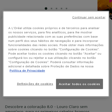
SLIDE 1
SLIDE 2
SLIDE 3
SLIDE 4
SLIDE 5
Continuar sem aceitar
OLIA
A L'Oréal utiliza cookies próprios e de terceiros para analisar
8.0 - Louro Claro
os nossos serviços, para fins analíticos, para lhe mostrar
publicidade relacionada com as suas preferências com base
num perfil dos seus hábitos de navegação e para incorporar
funcionalidades das redes sociais. Pode obter mais informações
sobre cookies clicando no botão "Configuração de Cookies".
Pode aceitar todos os cookies clicando no botão "Aceitar" ou
SIMULAR COR
configurá-los ou rejeitar a sua utilização clicando no botão
"Configuração de Cookies". Poderá consultar informação
adicional e detalhada sobre Proteção de Dados na nossa
Política de Privacidade
Ver Tons Semelhantes
Definições de cookies
Aceitar todos os cookies
8.0 - Louro Claro
Descobre a coloração 8.0 - Louro Claro sem
amoníaco, para os primeiros cabelos brancos.