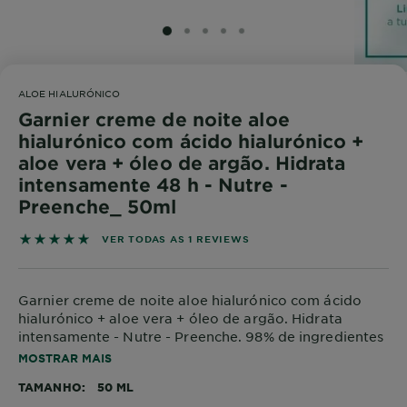
SLIDE 1
SLIDE 2
SLIDE 3
SLIDE 4
SLIDE 5
ALOE HIALURÓNICO
Garnier creme de noite aloe
hialurónico com ácido hialurónico +
aloe vera + óleo de argão. Hidrata
intensamente 48 h - Nutre -
Preenche_ 50ml
5 out of 5 stars based on reviews
VER TODAS AS 1 REVIEWS
Garnier creme de noite aloe hialurónico com ácido
hialurónico + aloe vera + óleo de argão. Hidrata
intensamente - Nutre - Preenche. 98% de ingredientes
de origem natural. Fórmula vegan com textura em gel
MOSTRAR MAIS
refrescante que hidrata a tua pele durante 48 h e
TAMANHO
50 ML
proporciona um efeito de preenchimento para que a