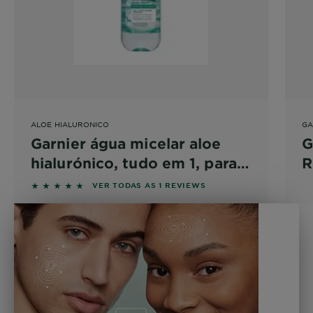
ALOE HIALURONICO
GA
Garnier água micelar aloe
G
hialurónico, tudo em 1, para
R
todos os tipos de pele, limpa
C
5 out of 5 stars based on reviews
VER TODAS AS 1 REVIEWS
+ desmaquilha + preenche o
rosto, olhos, lábios - sem
enxaguar_400ml