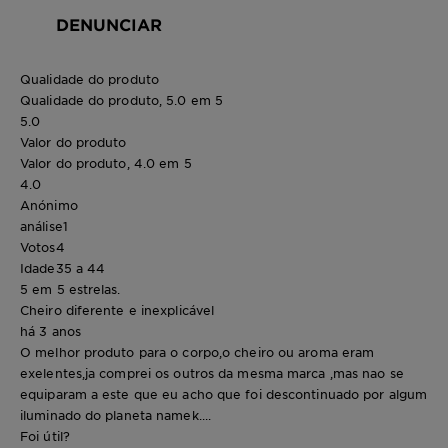
DENUNCIAR
Qualidade do produto
Qualidade do produto, 5.0 em 5
5.0
Valor do produto
Valor do produto, 4.0 em 5
4.0
Anónimo
análise
1
Votos
4
Idade
35 a 44
5 em 5 estrelas.
Cheiro diferente e inexplicável
há 3 anos
O melhor produto para o corpo,o cheiro ou aroma eram
exelentes,ja comprei os outros da mesma marca ,mas nao se
equiparam a este que eu acho que foi descontinuado por algum
iluminado do planeta namek....
Foi útil?