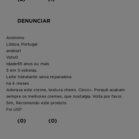
DENUNCIAR
Anónimo
Lisboa, Portugal
análise
1
Voto
0
Idade
65 anos ou mais
5 em 5 estrelas.
Leite hidratante seiva reparadora
há 4 meses
Adorava este creme, textura cheiro. Cinco⭐️. Porquê acabam
sempre os melhores cremes, que nostalgia. Volta por favor.
Sim, Recomendo este produto.
Foi útil?
(0)
(0)