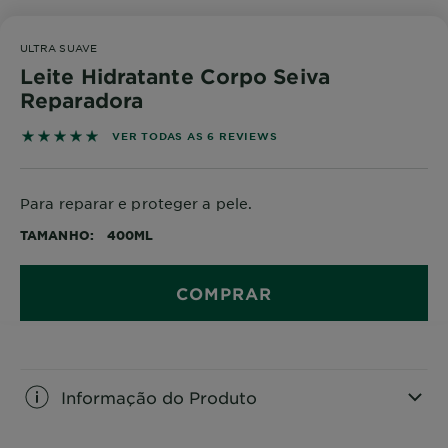
ULTRA SUAVE
Leite Hidratante Corpo Seiva
Reparadora
5 out of 5 stars based on reviews
VER TODAS AS 6 REVIEWS
Para reparar e proteger a pele.
TAMANHO
400ML
COMPRAR
Informação do Produto
CLOSE SUBPANEL