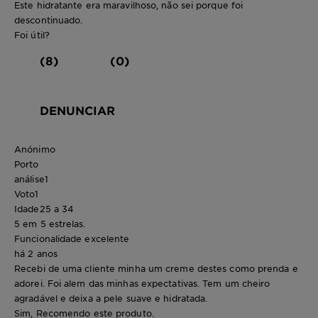
Este hidratante era maravilhoso, não sei porque foi
descontinuado.
Foi útil?
(8)
(0)
DENUNCIAR
Anónimo
Porto
análise
1
Voto
1
Idade
25 a 34
5 em 5 estrelas.
Funcionalidade excelente
há 2 anos
Recebi de uma cliente minha um creme destes como prenda e
adorei. Foi alem das minhas expectativas. Tem um cheiro
agradável e deixa a pele suave e hidratada.
Sim, Recomendo este produto.