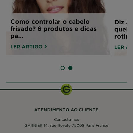
Como controlar o cabelo
Diz a
frisado? 6 produtos e dicas
quebr
pa...
rotin
LER ARTIGO
LER A
SLIDE 1
SLIDE 2
ATENDIMENTO AO CLIENTE
Contacta-nos
GARNIER 14, rue Royale 75008 Paris France