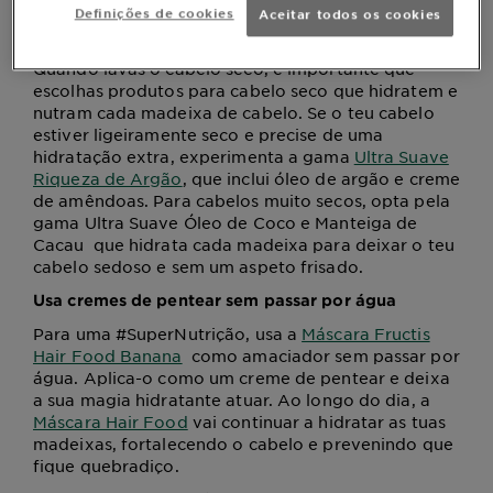
Se tiveres cabelo seco, escolhe a forma de lavar
Definições de cookies
Aceitar todos os cookies
mais adequada a ti
Quando lavas o cabelo seco, é importante que
escolhas produtos para cabelo seco que hidratem e
nutram cada madeixa de cabelo. Se o teu cabelo
estiver ligeiramente seco e precise de uma
hidratação extra, experimenta a gama
Ultra Suave
Riqueza de Argão
, que inclui óleo de argão e creme
de amêndoas. Para cabelos muito secos, opta pela
gama Ultra Suave Óleo de Coco e Manteiga de
Cacau que hidrata cada madeixa para deixar o teu
cabelo sedoso e sem um aspeto frisado.
Usa cremes de pentear sem passar por água
Para uma #SuperNutrição, usa a
Máscara Fructis
Hair Food Banana
como amaciador sem passar por
água. Aplica-o como um creme de pentear e deixa
a sua magia hidratante atuar. Ao longo do dia, a
Máscara Hair Food
vai continuar a hidratar as tuas
madeixas, fortalecendo o cabelo e prevenindo que
fique quebradiço.