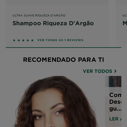
ULTRA SUAVE RIQUEZA D'ARGÃO
UL
Shampoo Riqueza D'Argão
M
5 out of 5 stars based on reviews
VER TODAS AS 1 REVIEWS
RECOMENDADO PARA TI
VER TODOS
Como 
Desco
gu...
LER A