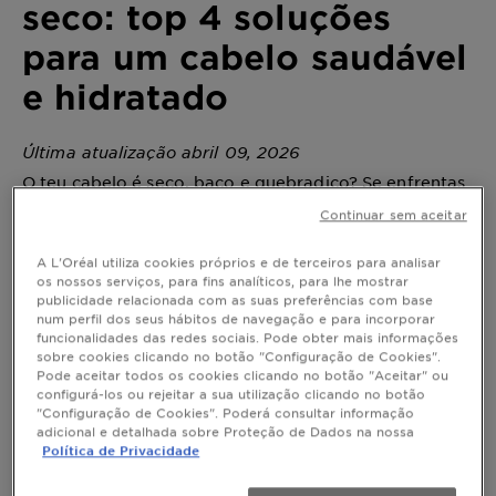
seco: top 4 soluções
para um cabelo saudável
e hidratado
Última atualização abril 09, 2026
O teu cabelo é seco, baço e quebradiço? Se enfrentas
este problema comum, não precisas de desesperar, o
Continuar sem aceitar
teu cabelo só precisa de mais carinho e atenção.
Descobre como reavivar o cabelo seco adotando uma
A L'Oréal utiliza cookies próprios e de terceiros para analisar
rotina de cuidado hidratante e nutritiva. Resumo: -
os nossos serviços, para fins analíticos, para lhe mostrar
Shampoos e amaciadores para cabelo seco - Produtos
publicidade relacionada com as suas preferências com base
para cabelo seco sem passar por água - Cuidados de
num perfil dos seus hábitos de navegação e para incorporar
proteção de calor
funcionalidades das redes sociais. Pode obter mais informações
sobre cookies clicando no botão "Configuração de Cookies".
Pode aceitar todos os cookies clicando no botão "Aceitar" ou
configurá-los ou rejeitar a sua utilização clicando no botão
"Configuração de Cookies". Poderá consultar informação
Como cuidar do cabelo seco: top 4
adicional e detalhada sobre Proteção de Dados na nossa
soluções para um cabelo saudável e
Política de Privacidade
hidratado