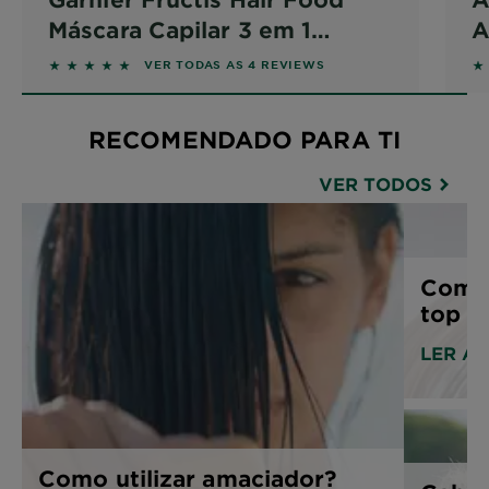
Máscara Capilar 3 em 1
A
Banana Nutritiva
5 out of 5 stars based on reviews
5 
VER TODAS AS 4 REVIEWS
RECOMENDADO PARA TI
VER TODOS
Como 
top 4
LER A
Como utilizar amaciador?