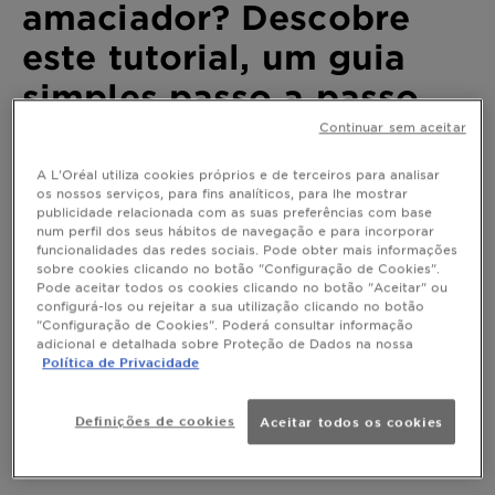
amaciador? Descobre
este tutorial, um guia
simples passo a passo
Continuar sem aceitar
Última atualização abril 09, 2026
A L'Oréal utiliza cookies próprios e de terceiros para analisar
Todos sabemos os básicos: o amaciador deixa o
os nossos serviços, para fins analíticos, para lhe mostrar
cabelo mais flexível e com uma sensação suave. Mas
publicidade relacionada com as suas preferências com base
isso não é a sua única função. Este guia explica-te
num perfil dos seus hábitos de navegação e para incorporar
como usar amaciador, dependendo no teu tipo de
funcionalidades das redes sociais. Pode obter mais informações
sobre cookies clicando no botão "Configuração de Cookies".
cabelo, e qual deverias escolher consoante as suas
Pode aceitar todos os cookies clicando no botão "Aceitar" ou
necessidades especificas.
configurá-los ou rejeitar a sua utilização clicando no botão
"Configuração de Cookies". Poderá consultar informação
adicional e detalhada sobre Proteção de Dados na nossa
Política de Privacidade
Como utilizar amaciador para
Definições de cookies
Aceitar todos os cookies
o teu tipo de cabelo