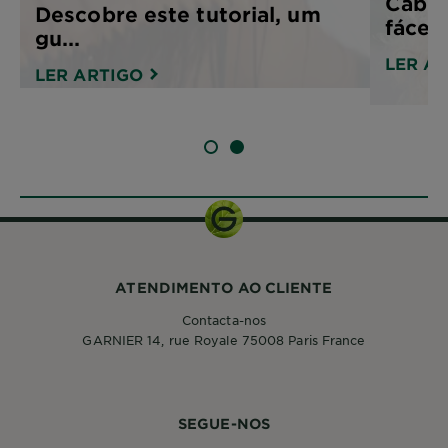
Cabel
Descobre este tutorial, um
fáceis
gu...
LER A
LER ARTIGO
SLIDE 1
SLIDE 2
ATENDIMENTO AO CLIENTE
Contacta-nos
GARNIER 14, rue Royale 75008 Paris France
SEGUE-NOS