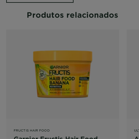
Produtos relacionados
FRUCTIS HAIR FOOD
UL
Garnier Fructis Hair Food
A