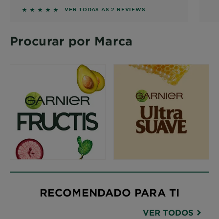
5 out of 5 stars based on reviews
VER TODAS AS 2 REVIEWS
Procurar por Marca
RECOMENDADO PARA TI
VER TODOS