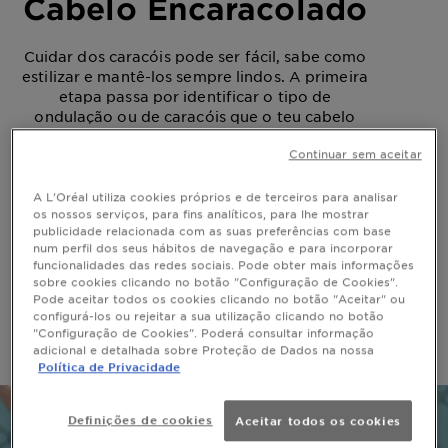
Cabelo Encaracolado
Cuidar dos caracóis pode ser fácil, sabe como
estilizar e mantê-los sempre lindos. A primeira
etapa passa por identificar o tipo de
ondulação ou de caracóis que o teu cabelo
possui.
Continuar sem aceitar
VER PRODUTOS
A L'Oréal utiliza cookies próprios e de terceiros para analisar
os nossos serviços, para fins analíticos, para lhe mostrar
publicidade relacionada com as suas preferências com base
num perfil dos seus hábitos de navegação e para incorporar
funcionalidades das redes sociais. Pode obter mais informações
sobre cookies clicando no botão "Configuração de Cookies".
Pode aceitar todos os cookies clicando no botão "Aceitar" ou
configurá-los ou rejeitar a sua utilização clicando no botão
Home
Cuidados Cabelo
Encaracolado
"Configuração de Cookies". Poderá consultar informação
adicional e detalhada sobre Proteção de Dados na nossa
Política de Privacidade
Definições de cookies
Aceitar todos os cookies