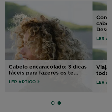
Como 
cabel
Desco
LER A
Cabelo encaracolado: 3 dicas
Viaja 
fáceis para fazeres os te...
todo 
LER ARTIGO
LER A
SLIDE 1
SLIDE 2