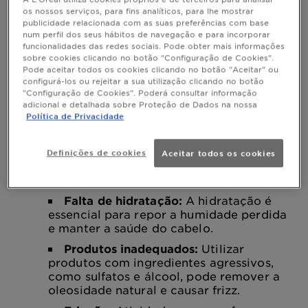
os nossos serviços, para fins analíticos, para lhe mostrar
publicidade relacionada com as suas preferências com base
O que causa o frizz no cabelo
num perfil dos seus hábitos de navegação e para incorporar
masculino?
funcionalidades das redes sociais. Pode obter mais informações
sobre cookies clicando no botão "Configuração de Cookies".
O frizz é um problema comum para quem tem
Pode aceitar todos os cookies clicando no botão "Aceitar" ou
cabelo crespo. Ele ocorre quando a humidade do ar
configurá-los ou rejeitar a sua utilização clicando no botão
é absorvida pelos fios secos, causando o inchaço
da cutícula capilar. Mas, quais são as principais
"Configuração de Cookies". Poderá consultar informação
causas do frizz?
adicional e detalhada sobre Proteção de Dados na nossa
Política de Privacidade
Ressecamento:
O cabelo crespo
tende a ser mais seco, pois a oleosidade
natural do couro cabeludo tem
Definições de cookies
Aceitar todos os cookies
dificuldade em percorrer a estrutura em
espiral do fio.
Falta de hidratação:
A hidratação é
essencial para repor a humidade perdida
e manter a saúde do cabelo.
Produtos inadequados:
Utilizar
produtos com ingredientes agressivos,
como sulfatos e álcool, pode remover a
oleosidade natural e causar frizz.