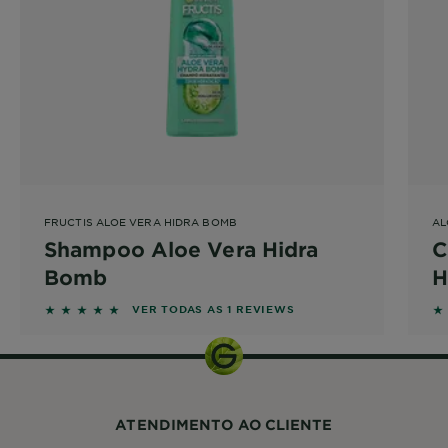
FRUCTIS ALOE VERA HIDRA BOMB
AL
Shampoo Aloe Vera Hidra
C
Bomb
H
5 out of 5 stars based on reviews
5 
VER TODAS AS 1 REVIEWS
ATENDIMENTO AO CLIENTE