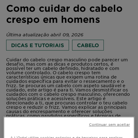
Como cuidar do cabelo
crespo em homens
Última atualização abril 09, 2026
DICAS E TUTORIAIS
CABELO
Cuidar do cabelo crespo masculino pode parecer um
desafio, mas com as dicas e produtos certos, é
possível ter um cabelo definido, hidratado e com
volume controlado. O cabelo crespo tem
características únicas que exigem uma rotina de
cuidados específica para evitar o ressecamento e o
frizz. Se procuras um cabelo com aspeto saudável e
cuidado, este artigo é para ti. Vamos desmistificar os
cuidados com o cabelo crespo masculino, oferecendo
soluções práticas e acessíveis. Este artigo é
direcionado a ti, que procuras controlar o teu cabelo
crespo e reduzir o frizz. Vamos explicar as principais
causas do encrespamento e oferecer soluções
práticas, como produtos específicos e técnicas de
hidratação. Também incluiremos uma rotina simples
para o cuidado diário, bem como hábitos que ajudam
Continuar sem aceitar
a manter o cabelo suave e fácil de dominar.
A L'Oréal utiliza cookies próprios e de terceiros para analisar