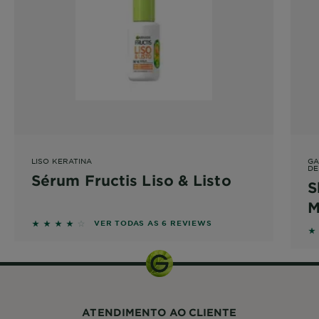
LISO KERATINA
GA
DE
Sérum Fructis Liso & Listo
S
M
3.8333 out of 5 stars based on reviews
VER TODAS AS 6 REVIEWS
5 
ATENDIMENTO AO CLIENTE