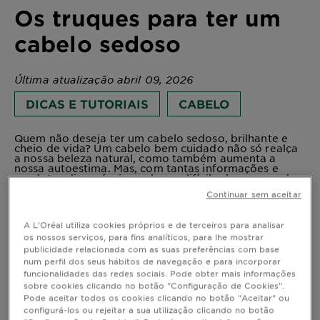
Os truques para ter um
cabelo sedoso
Última atualização abril 09, 2026
DICAS E TUTORIAIS
CABELO
Quem não deseja ter um cabelo sedoso, brilhante e
cheio de vida? Um cabelo bem cuidado não só realça
a nossa beleza natural, como também aumenta a
nossa autoestima. Mas, com tantas informações e
produtos disponíveis, pode ser difícil saber por onde
começar. Este artigo oferece conselhos práticos e
Continuar sem aceitar
apresenta os produtos essenciais da Garnier para
conquistares o cabelo dos teus sonhos, um cabelo
macio e sedoso, cheio de brilho e sem frizz.
A L'Oréal utiliza cookies próprios e de terceiros para analisar
Na Garnier, acreditamos que a beleza deve ser
os nossos serviços, para fins analíticos, para lhe mostrar
acessível a todos, sem comprometer a saúde do
publicidade relacionada com as suas preferências com base
planeta. Por isso, os nossos produtos combinam o
num perfil dos seus hábitos de navegação e para incorporar
poder da natureza com a mais recente tecnologia
funcionalidades das redes sociais. Pode obter mais informações
verde, a BIOTECH, para te oferecer resultados
eficazes e sustentáveis. Descobre como ter um cabelo
sobre cookies clicando no botão "Configuração de Cookies".
sedoso com os nossos truques e produtos!
Pode aceitar todos os cookies clicando no botão "Aceitar" ou
configurá-los ou rejeitar a sua utilização clicando no botão