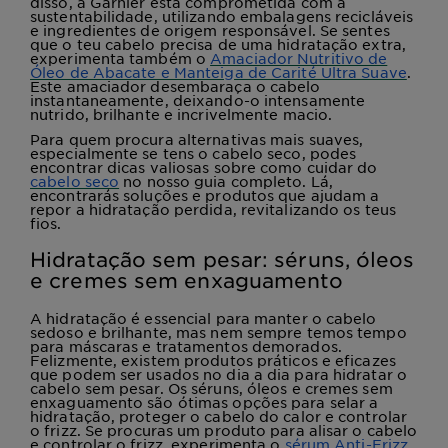
disso, a Garnier está comprometida com a
sustentabilidade, utilizando embalagens recicláveis
e ingredientes de origem responsável. Se sentes
que o teu cabelo precisa de uma hidratação extra,
experimenta também o
Amaciador Nutritivo de
Óleo de Abacate e Manteiga de Carité Ultra Suave
.
Este amaciador desembaraça o cabelo
instantaneamente, deixando-o intensamente
nutrido, brilhante e incrivelmente macio.
Para quem procura alternativas mais suaves,
especialmente se tens o cabelo seco, podes
encontrar dicas valiosas sobre como cuidar do
cabelo seco
no nosso guia completo. Lá,
encontrarás soluções e produtos que ajudam a
repor a hidratação perdida, revitalizando os teus
fios.
Hidratação sem pesar: séruns, óleos
e cremes sem enxaguamento
A hidratação é essencial para manter o cabelo
sedoso e brilhante, mas nem sempre temos tempo
para máscaras e tratamentos demorados.
Felizmente, existem produtos práticos e eficazes
que podem ser usados no dia a dia para hidratar o
cabelo sem pesar. Os séruns, óleos e cremes sem
enxaguamento são ótimas opções para selar a
hidratação, proteger o cabelo do calor e controlar
o frizz. Se procuras um produto para alisar o cabelo
e controlar o frizz, experimenta o
sérum Anti-Frizz