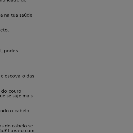
ta na tua saúde
eto.
l
, podes
 e escova-o das
a do couro
e se suje mais
uando o cabelo
as do cabelo se
ção?
Lava-o com