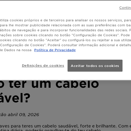
Contin
tiliza cookies próprios e de terceiros para analisar os nossos serviços, para
, para lhe mostrar publicidade relacionada com as suas preferências com ba
ábitos de navegação e para incorporar funcionalidades das redes sociais.
mações sobre cookies clicando no botão "Configuração de Cookies". Pode 
ookies clicando no botão "Aceitar" ou configurá-los ou rejeitar a sua utiliz
Configuração de Cookies". Poderá consultar informação adicional e detal
de Dados na nossa
Política de Privacidade
Definições de cookies
Aceitar todos os cookies
 ter um cabelo
ável?
ção abril 09, 2026
ves para teres um cabelo saudável, forte e brilhante. Com
otina diária, poderás orgulhar-te do teu cabelo.