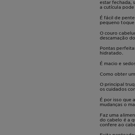
estar fechada, 
a cutícula pode
É
fácil de pente
pequeno toque 
O couro
cabelu
descamação do c
Pontas perfeita
hidratado.
É
macio e sedo
Como obter um c
O principal tr
os cuidados co
É por isso que 
mudanças o mai
Faz uma
alimen
do cabelo é a 
confere ao cabe
Evita penteado