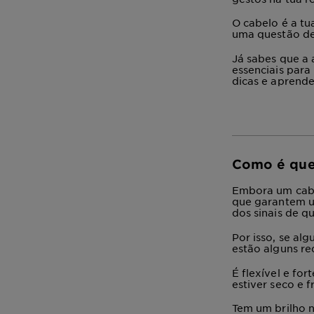
O cabelo é a tu
uma questão de
Já sabes que a 
essenciais para
dicas e aprend
Como é que 
Embora um cabel
que garantem
dos sinais de q
Por isso, se al
estão alguns re
É
flexível e fort
estiver seco e f
Tem um
brilho 