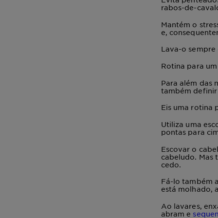
rabos-de-cavalo
Mantém o stres
e, consequente
Lava-o sempre 
Rotina para um
Para além das 
também definir 
Eis uma
rotina 
Utiliza uma esc
pontas para ci
Escovar o cabel
cabeludo. Mas 
cedo.
Fá-lo
também
está molhado, a
Ao lavares, en
abram e
seque