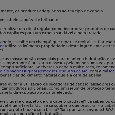
temente, os
produtos adequados
ao teu tipo de cabelo.
um cabelo saudável e brilhante
e realizar um ritual regular como incorporar produtos de cu
dos capilares para um cabelo saudável e bem tratado.
cabelo,
escolhe um champô que repare e revitalize
. Por exe
er
utiliza as inúmeras propriedades deste ingrediente estre
el.
 e as máscaras são essenciais para
manter a hidratação e ev
ais importante é utilizar a máscara pelo menos uma vez por
o tempo suficiente. Se tiveres o cabelo muito seco, recome
dicionador Original Remedies Tesouros
de Mel
com a
másca
beneficiar do cimento natural que é a cera de abelha.
res evitar a utilização de secadores de cabelo, alisadores o
tilizar produtos adicionais, como um
sérum de proteção térmi
cabelo da exposição ao calor elevado.
ever:
qual é o aspeto de um cabelo saudável?
Já sabemos que
vel é uma tarefa fácil se se souber o que procurar - o cabel
 um aspeto baço e sem brilho? Tem pontas espigadas? SOS, 
mpulso de nutrição e hidratação.