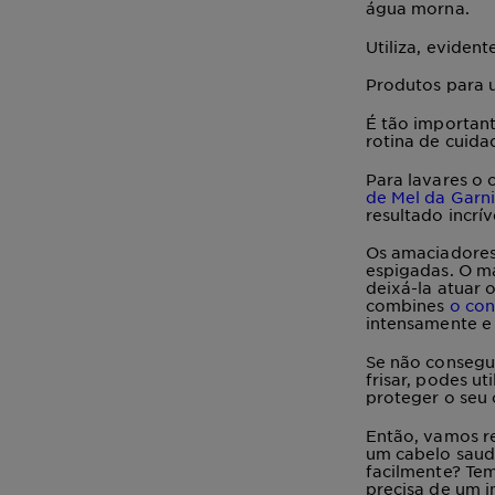
água morna.
Utiliza, eviden
Produtos para 
É tão important
rotina de cuida
Para lavares o 
de Mel da Garni
resultado incrív
Os amaciadores
espigadas
. O m
deixá-la atuar 
combines
o con
intensamente e 
Se não consegui
frisar, podes u
proteger o seu 
Então, vamos r
um cabelo saudá
facilmente? Tem
precisa de um i