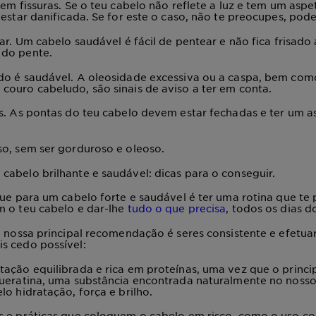
sem fissuras. Se o teu cabelo não reflete a luz e tem um asp
 estar danificada. Se for este o caso, não te preocupes, pod
ar
. Um cabelo saudável é fácil de pentear e não fica frisado
do pente.
do é saudável
. A oleosidade excessiva ou a caspa, bem com
ouro cabeludo, são sinais de aviso a ter em conta.
s
. As pontas do teu cabelo devem estar fechadas e ter um a
so
, sem ser gorduroso e oleoso.
abelo brilhante e saudável: dicas para o conseguir.
uque para um
cabelo forte e
saudável é ter uma rotina que te
m o teu cabelo e dar-lhe
tudo o que precisa
, todos os dias d
a nossa principal recomendação é seres consistente e efetua
s cedo possível:
tação equilibrada e rica em proteínas
, uma vez que o princ
queratina, uma substância encontrada naturalmente no noss
lo hidratação, força e brilho.
s e práticas que coloquem o cabelo em
risco, como o uso c