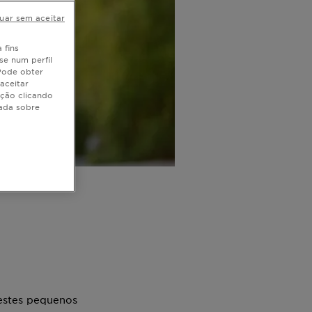
uar sem aceitar
 fins
se num perfil
 Pode obter
aceitar
ação clicando
hada sobre
 estes pequenos