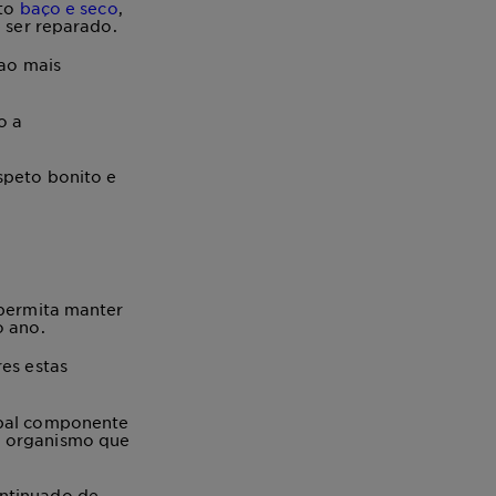
eto
baço e seco
,
e ser reparado.
 ao mais
o a
speto bonito e
 permita manter
o ano.
res estas
ipal componente
o organismo que
ontinuado de