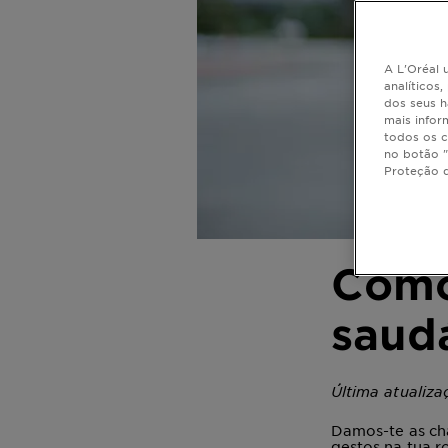
A L'Oréal u
analíticos
dos seus h
mais infor
todos os c
no botão "
Proteção 
Como
saud
Última atualiza
Damos-te as cha
gestos na tua r