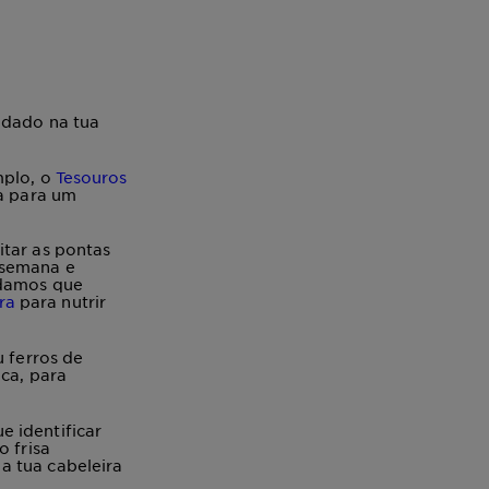
idado na tua
mplo, o
Tesouros
la para um
itar as pontas
 semana e
ndamos que
ra
para nutrir
u ferros de
ca, para
 identificar
o frisa
a tua cabeleira