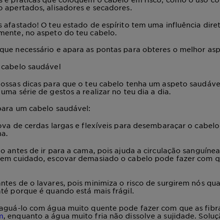
 apertados, alisadores e secadores.
s afastado!
O teu estado de espírito tem uma influência dire
mente, no aspeto do teu cabelo.
que necessário
e apara as pontas para obteres o melhor asp
 cabelo saudável
nossas dicas para que o teu cabelo tenha um aspeto
saudáve
uma série de gestos a realizar no teu dia a dia.
para um cabelo saudável:
ova
de cerdas largas e flexíveis
para desembaraçar o cabelo
ma.
o antes de ir para a cama
, pois ajuda a circulação sanguíne
tem cuidado, escovar demasiado o cabelo pode fazer com qu
antes de o lavares
, pois minimiza o risco de surgirem nós q
té porque é quando está mais frágil.
xaguá-lo com água muito quente pode fazer com que as fibr
m
, enquanto a água muito fria não dissolve a sujidade. Solu