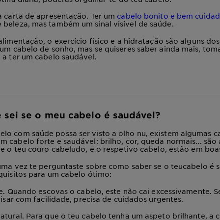
a carta de apresentação. Ter um
cabelo bonito e bem cuida
 beleza, mas também um sinal visível de saúde.
alimentação, o exercício físico e a hidratação são alguns do
 um cabelo de sonho, mas se quiseres saber ainda mais, tom
e
a ter um cabelo saudável
.
sei se o meu cabelo é saudável?
o com saúde possa ser visto a olho nu, existem algumas ca
 um
cabelo forte e saudável
: brilho, cor, queda normais... sã
ue o teu couro cabeludo, e o respetivo cabelo, estão em boa
guma vez te perguntaste sobre
como saber se o teu
cabelo é 
quisitos para um
cabelo ótimo
:
e
. Quando escovas o cabelo, este não cai excessivamente. S
risar com facilidade, precisa de cuidados urgentes.
natural
. Para que o teu cabelo tenha um aspeto brilhante, a 