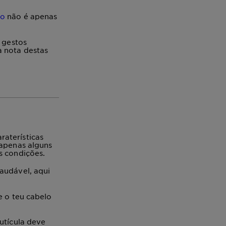
do
não é apenas
s gestos
a nota destas
raterísticas
o apenas alguns
s condições.
saudável
, aqui
e o teu cabelo
cutícula deve