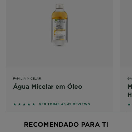
FAMILIA MICELAR
GA
Água Micelar em Óleo
M
H
4.9796 out of 5 stars based on reviews
4
VER TODAS AS 49 REVIEWS
RECOMENDADO PARA TI