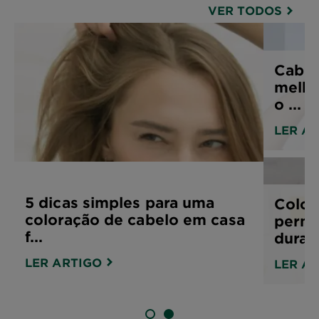
VER TODOS
Cabel
melho
o ...
LER A
5 dicas simples para uma
Color
coloração de cabelo em casa
perma
f...
dura e
LER ARTIGO
LER A