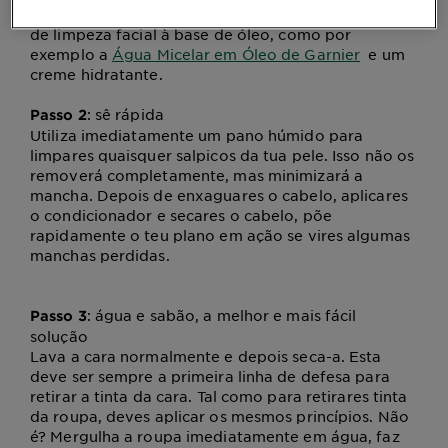
de maquilhagem, sabão, um esfoliante, um produto
de limpeza facial à base de óleo, como por
exemplo a
Água Micelar em Óleo de Garnier
e um
creme hidratante.
: sê rápida
Passo 2
Utiliza imediatamente um pano húmido para
limpares quaisquer salpicos da tua pele. Isso não os
removerá completamente, mas minimizará a
mancha. Depois de enxaguares o cabelo, aplicares
o condicionador e secares o cabelo, põe
rapidamente o teu plano em ação se vires algumas
manchas perdidas.
: água e sabão, a melhor e mais fácil
Passo 3
solução
Lava a cara normalmente e depois seca-a. Esta
deve ser sempre a primeira linha de defesa para
retirar a tinta da cara. Tal como para retirares tinta
da roupa, deves aplicar os mesmos princípios. Não
é? Mergulha a roupa imediatamente em água, faz