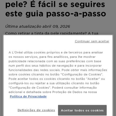
pele? É fácil se seguires
este guia passo-a-passo
Última atualização abril 09, 2026
Como retirar a tinta da pele rapidamente? A tua
sessão de coloração deixou algumas manchas na tua
Continuar sem aceitar
pele?
A L'Oréal utiliza cookies próprios e de terceiros para analisar
os nossos serviços, para fins analíticos, para lhe mostrar
publicidade relacionada com as suas preferências com base
Como tirar a tinta da cara? É fácil se
num perfil dos seus hábitos de navegação e para incorporar
seguires este guia passo-a-passo
funcionalidades das redes sociais. Pode obter mais informações
sobre cookies clicando no botão "Configuração de Cookies".
Pintar o cabelo é sempre divertido, mas podem
Pode aceitar todos os cookies clicando no botão "Aceitar" ou
existir alguns contratempos. Quando isto acontece,
configurá-los ou rejeitar a sua utilização clicando no botão
"Configuração de Cookies". Poderá consultar informação
basta que sigas estes cinco passos:
adicional e detalhada sobre Proteção de Dados na nossa
Política de Privacidade
: Prepara-te para minimizares contratempos
Passo 1
Prepara-te alinhando todo o equipamento de que
precisas para retirar a tinta da cara em caso de
Definições de cookies
Aceitar todos os cookies
pequenos salpicos: um pano, discos removedores