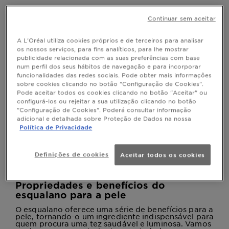
O que é o esqualano e para que serve
Continuar sem aceitar
na pele?
A L'Oréal utiliza cookies próprios e de terceiros para analisar
O esqualano é um hidrocarboneto saturado
os nossos serviços, para fins analíticos, para lhe mostrar
naturalmente presente na pele humana, fazendo
parte do sebo. A sua principal função é manter a
publicidade relacionada com as suas preferências com base
pele hidratada e protegida. No entanto, a
num perfil dos seus hábitos de navegação e para incorporar
produção natural de esqualano diminui com a
funcionalidades das redes sociais. Pode obter mais informações
idade, levando a desidratação e à perda de
sobre cookies clicando no botão "Configuração de Cookies".
elasticidade. O esqualano utilizado em cosméticos
pode ser obtido a partir de fontes animais
Pode aceitar todos os cookies clicando no botão "Aceitar" ou
(principalmente o fígado de tubarão), mas a
configurá-los ou rejeitar a sua utilização clicando no botão
Garnier utiliza exclusivamente o de origem vegetal,
"Configuração de Cookies". Poderá consultar informação
extraído da azeitona ou da cana-de-açúcar,
adicional e detalhada sobre Proteção de Dados na nossa
alinhada com o nosso compromisso com a
Política de Privacidade
sustentabilidade e o respeito pelos animais. Este
ingrediente é incrivelmente compatível com a pele,
o que significa que é facilmente absorvido sem
deixar uma sensação oleosa. Para além de hidratar,
Definições de cookies
Aceitar todos os cookies
ele ajuda a fortalecer a barreira cutânea,
protegendo a pele contra agressões externas,
como a poluição e os radicais livres.
Propriedades e benefícios do
esqualano para a pele
O esqualano oferece uma série de benefícios para a
pele, tornando-o um ingrediente indispensável para
quem procura uma tez saudável e luminosa. Vamos