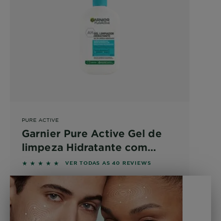
PURE ACTIVE
Garnier Pure Active Gel de
limpeza Hidratante com
Ácido Hialurónico, Ceramida
4.95 out of 5 stars based on reviews
VER TODAS AS 40 REVIEWS
e Argila