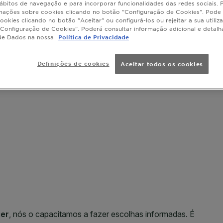
ábitos de navegação e para incorporar funcionalidades das redes sociais.
TAMANHO
cobertura de
mações sobre cookies clicando no botão "Configuração de Cookies". Pode 
Graças à tec
ookies clicando no botão "Aceitar" ou configurá-los ou rejeitar a sua utiliz
cor são cond
Configuração de Cookies". Poderá consultar informação adicional e detal
de Dados na nossa
Política de Privacidade
capilar e un
maiores, qu
SLIDE 1
SLIDE 2
SLIDE 3
SLIDE 4
SLIDE 5
SLIDE 6
SLIDE 7
SLIDE 8
Além disso,
Definições de cookies
Aceitar todos os cookies
keratina veg
nutre e sela
toque suave
espelhado.
Garnier Col
coloração re
vibrante até
*Teste instr