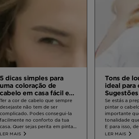
5 dicas simples para
Tons de lo
uma coloração de
ideal para
cabelo em casa fácil e
Sugestões
sem complicações!
encontrare
Ter a cor de cabelo que sempre
Se estás a pre
desejaste não tem de ser
perfeita
pintar o cabel
complicado. Podes consegui-la
importante qu
facilmente no conforto da tua
tonalidade que
casa. Quer sejas perita em pintar
E para isso, d
o cabelo ou uma novata, verifica
entre outras c
LER MAIS
LER MAIS