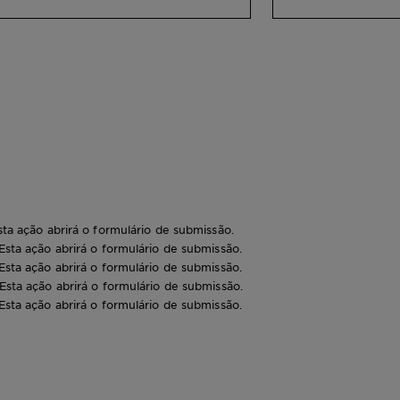
as nossas melhores dicas para
pele. Porquê? 
garantir que a tua sessão de
cores podem r
coloração em casa seja simples e
acordo com os
sem complicações.
quentes, frios 
sta ação abrirá o formulário de submissão.
 Esta ação abrirá o formulário de submissão.
 Esta ação abrirá o formulário de submissão.
 Esta ação abrirá o formulário de submissão.
 Esta ação abrirá o formulário de submissão.
1 uni