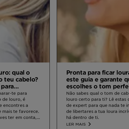
uro: qual o
Pronta para ficar lour
 o teu cabelo?
este guia e garante 
 para
escolhes o tom perfe
s a cor
parar-te para
Não sabes qual o tom de cab
o de louro, é
louro certo para ti? Lê estas 
e encontres a
de expert para que nada te 
 mais te favorece.
de libertares a tua loura incr
eves ter em conta,
há dentro de ti.
oisas, o tom da tua
LER MAIS