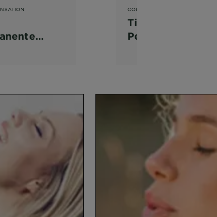
ENSATION
COLOR SENSATION
Tinta
anente
Permanente
 Sensation
Color Sensation
Louro Frio 7.1
Louro Dorado 7.3