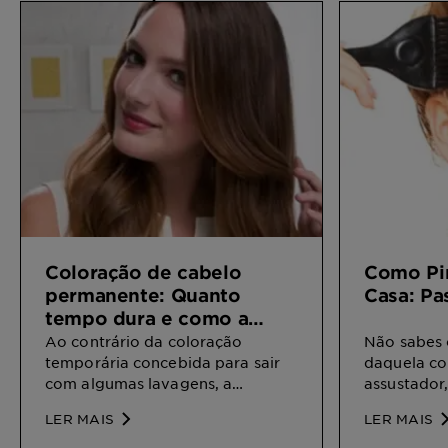
Coloração de cabelo
Como Pi
permanente: Quanto
Casa: Pa
tempo dura e como a
podemos prolongar?
Ao contrário da coloração
Não sabes 
temporária concebida para sair
daquela cor
com algumas lavagens, a
assustador,
coloração permanente parece
medo de pi
LER MAIS
LER MAIS
que foi concebida para durar no
seguires es
teu cabelo para sempre. Mas
vão ajudar