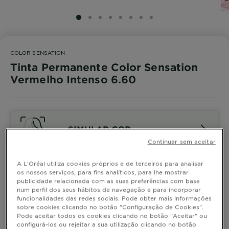
SLIDE 1
SLIDE 2
SLIDE 3
SLIDE 4
SLIDE 5
SLIDE 6
SLIDE 7
SLIDE 8
COLOR SENSATION
Tinta Permanente Color Sensation
Vermelho Intenso 6.60
SIMULAR COR
Continuar sem aceitar
A L'Oréal utiliza cookies próprios e de terceiros para analisar
os nossos serviços, para fins analíticos, para lhe mostrar
Descubra a coloração permanente Garnier Color
publicidade relacionada com as suas preferências com base
Sensation, com uma fórmula vegan, enriquecida com
num perfil dos seus hábitos de navegação e para incorporar
óleo de rosa e pigmentos intensos, que oferece uma
funcionalidades das redes sociais. Pode obter mais informações
cor de longa duração. Desfrute de uma cor vibrante,
sobre cookies clicando no botão "Configuração de Cookies".
MOSTRAR MAIS
até 10 semanas* e de 100% cobertura de cabelos
Pode aceitar todos os cookies clicando no botão "Aceitar" ou
TAMANHO
1 UNI
configurá-los ou rejeitar a sua utilização clicando no botão
brancos*.