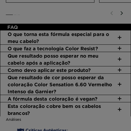
dura mesmo? Vê quanto tempo
experiênci
podes esperar que tua cor dure e
SLIDE 1
SLIDE 2
SLIDE 3
como podes prolongá-lo o
máximo possível.
FAQ
O que torna esta fórmula especial para o
meu cabelo?
O que faz a tecnologia Color Resist?
Que resultado posso esperar no meu
cabelo após a aplicação?
Como devo aplicar este produto?
Que resultado de cor posso esperar da
coloração Color Sensation 6.60 Vermelho
Intenso da Garnier?
A fórmula desta coloração é vegan?
Esta coloração cobre bem os cabelos
brancos?
Análises