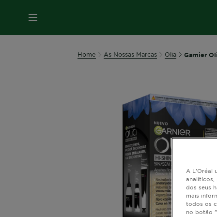
MENU
Home
As Nossas Marcas
Olia
Garnier Ol
A L'Oréal u
analíticos
dos seus h
mais infor
todos os c
no botão "