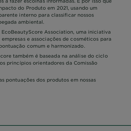
s a fazer escolhas informadas. É por isso que
mpacto do Produto em 2021, usando um
arente interno para classificar nossos
pegada ambiental.
 EcoBeautyScore Association, uma iniciativa
0 empresas e associações de cosméticos para
 pontuação comum e harmonizado.
ore também é baseada na análise do ciclo
os princípios orientadores da Comissão
as pontuações dos produtos em nossas
preocupada
com as