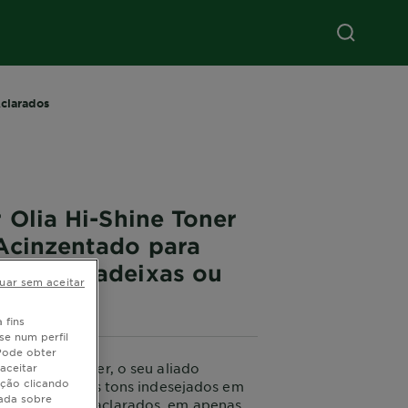
clarados
 Olia Hi-Shine Toner
Acinzentado para
s com Madeixas ou
uar sem aceitar
dos
 fins
se num perfil
 Pode obter
a Hi-Shine Toner, o seu aliado
aceitar
ação clicando
a neutralizar os tons indesejados em
hada sobre
 madeixas ou aclarados, em apenas