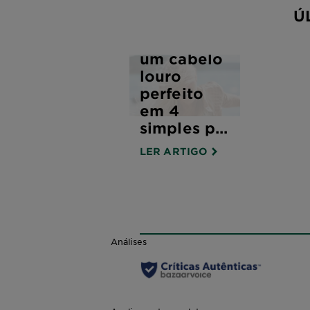
Ú
Como
conseguir
um cabelo
louro
perfeito
em 4
simples p...
LER ARTIGO
Análises