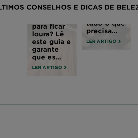
LTIMOS CONSELHOS E DICAS DE BELE
raízes do
cabelo?
Pronta
tudo o que
para ficar
precisa...
loura? Lê
este guia e
LER ARTIGO
garante
que es...
LER ARTIGO