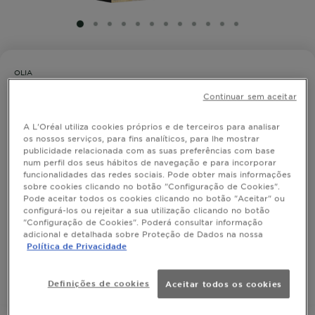
SLIDE 1
SLIDE 2
SLIDE 3
SLIDE 4
SLIDE 5
SLIDE 6
SLIDE 7
SLIDE 8
SLIDE 9
SLIDE 10
SLIDE 11
SLIDE 12
OLIA
Garnier Olia Hi-Shine Toner Louro
Continuar sem aceitar
Platinado para Cabelos Descolorados
ou Aclarados
A L'Oréal utiliza cookies próprios e de terceiros para analisar
os nossos serviços, para fins analíticos, para lhe mostrar
publicidade relacionada com as suas preferências com base
num perfil dos seus hábitos de navegação e para incorporar
funcionalidades das redes sociais. Pode obter mais informações
Descubra Olia Hi-Shine Toner, o seu aliado perfeito
sobre cookies clicando no botão "Configuração de Cookies".
para neutralizar os tons indesejados em cabelos
Pode aceitar todos os cookies clicando no botão "Aceitar" ou
descolorados ou aclarados, em apenas 10 minutos. A
configurá-los ou rejeitar a sua utilização clicando no botão
sua loção equilibrante, neutraliza instantaneamente os
MOSTRAR MAIS
"Configuração de Cookies". Poderá consultar informação
tons alaranjados e amarelados, graças aos seus
adicional e detalhada sobre Proteção de Dados na nossa
TAMANHO
1 KIT
pigmentos frios, deixando um cabelo loiro radiante e
Política de Privacidade
com 2 vezes mais brilho*.
Acabamento excecional através da fórmula com
COMPRAR
Definições de cookies
Aceitar todos os cookies
complexo bonding e óleos florais, sem amoníaco e
sem silicones para um toque natural, que melhora a