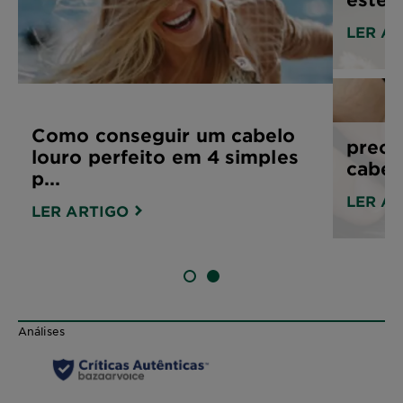
LER A
Como conseguir um cabelo
preoc
louro perfeito em 4 simples
cabel
p...
LER A
LER ARTIGO
SLIDE 1
SLIDE 2
Análises