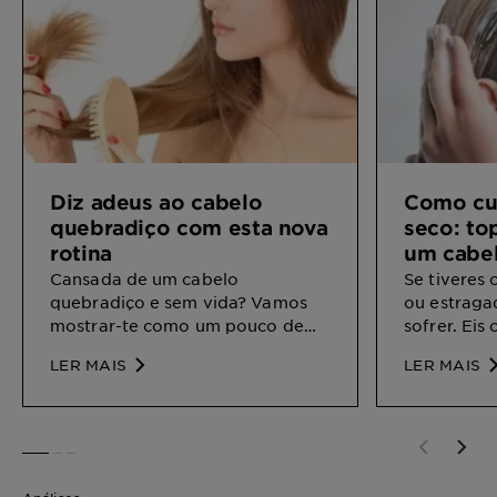
Diz adeus ao cabelo
Como cu
quebradiço com esta nova
seco: to
rotina
um cabel
hidratad
Cansada de um cabelo
Se tiveres
quebradiço e sem vida? Vamos
ou estraga
mostrar-te como um pouco de
sofrer. Eis
hidratação e amor podem
para conse
LER MAIS
LER MAIS
devolver a velha glória ao teu
e brilhante
cabelo.
SLIDE 1
SLIDE 2
SLIDE 3