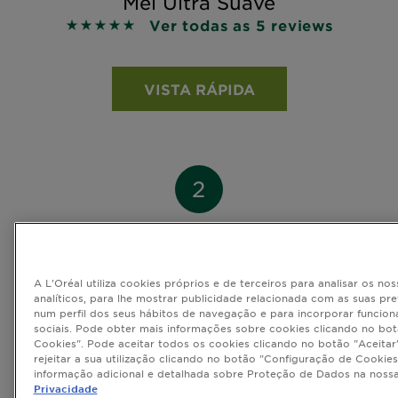
Mel Ultra Suave
Ver todas as 5 reviews
5 out of 5 stars based on reviews
VISTA RÁPIDA
SUAVIZA
A L'Oréal utiliza cookies próprios e de terceiros para analisar os nos
analíticos, para lhe mostrar publicidade relacionada com as suas pr
num perfil dos seus hábitos de navegação e para incorporar funcion
sociais. Pode obter mais informações sobre cookies clicando no bo
Cookies". Pode aceitar todos os cookies clicando no botão "Aceitar"
rejeitar a sua utilização clicando no botão "Configuração de Cookies
informação adicional e detalhada sobre Proteção de Dados na noss
Privacidade