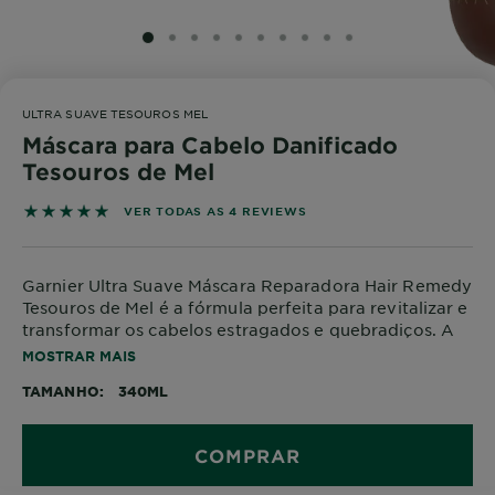
SLIDE 1
SLIDE 2
SLIDE 3
SLIDE 4
SLIDE 5
SLIDE 6
SLIDE 7
SLIDE 8
SLIDE 9
SLIDE 10
ULTRA SUAVE TESOUROS MEL
Máscara para Cabelo Danificado
Tesouros de Mel
5 out of 5 stars based on reviews
VER TODAS AS 4 REVIEWS
Garnier Ultra Suave Máscara Reparadora Hair Remedy
Tesouros de Mel é a fórmula perfeita para revitalizar e
transformar os cabelos estragados e quebradiços. A
nossa fórmula única, com Mel de Acácia reconstrutor
MOSTRAR MAIS
e Cera de Abelha protetora, atua como um cimento
TAMANHO
340ML
reparador para reparar cabelos quebradiços, para um
cabelo protegido da quebra e reparado até às pontas.
As propriedades reparadoras, atuam em 1 minuto e
COMPRAR
proporcionan até -2X menos pontas espigadas* e
-10X menos quebra do cabelo*. Este poder reparador