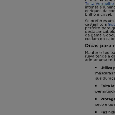
Tinta Vermelho
intensa e lumin
enriquecida co
brilho incrível.
Se preferes um
castanho, a
Goo
perfeito para q
destacar cabel
da gama Good, 
cuidam do cabe
Dicas para 
Manter o teu ba
ruiva tende a d
adotar uma rot
Utiliza
máscaras 
sua duraç
Evita l
permitind
Protege
seco e que
Faz hid