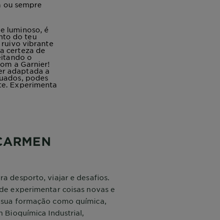
na ou sempre
e luminoso, é
nto do teu
 ruivo vibrante
a certeza de
eitando o
com a Garnier!
er adaptada a
quados, podes
nte. Experimenta
 CARMEN
 desporto, viajar e desafios.
de experimentar coisas novas e
 sua formação como química,
 Bioquímica Industrial,