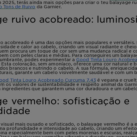
 2025, terás ainda mais opções para criar o teu balayage ru
o Tons de Ruivo
da Garnier.
ge ruivo acobreado: luminos
vo acobreado é uma das opções mais populares e versáteis.
sidade e calor ao cabelo, criando um visual radiante e cheio
quem procura um toque de cor sem uma mudança radical e 
bem com peles claras e médias. Para conseguires um balaya
umbrante, podes experimentar a
Good Tinta Louro Acobre
 Esta coloração, sem amoníaco, oferece uma cor natural e br
dos brancos e nutrindo o cabelo. A sua fórmula, enriquecid
turais, garante um cabelo visivelmente saudável e com um bri
ood Tinta Louro Acobreado Curcuma 7.43
é vegana e cruelt
m os valores de sustentabilidade e respeito animal da Garni
 ingredientes que garantem uma cor duradoura e um cabelo
e vermelho: sofisticação e
didade
visual mais ousado e sofisticado, o balayage vermelho é a e
na profundidade e intensidade ao cabelo, criando um efeit
ina especialmente bem com peles morenas e escuras, realç
. Para um balayage vermelho vibrante e duradouro, experim