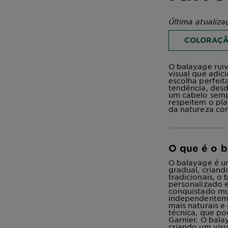
Última atualiza
COLORAÇ
O balayage ruiv
visual que adic
escolha perfeit
tendência, desd
um cabelo semp
respeitem o pla
da natureza com
O que é o b
O balayage é um
gradual, criand
tradicionais, o
personalizado 
conquistado mui
independenteme
mais naturais 
técnica, que p
Garnier. O bala
criando um visu