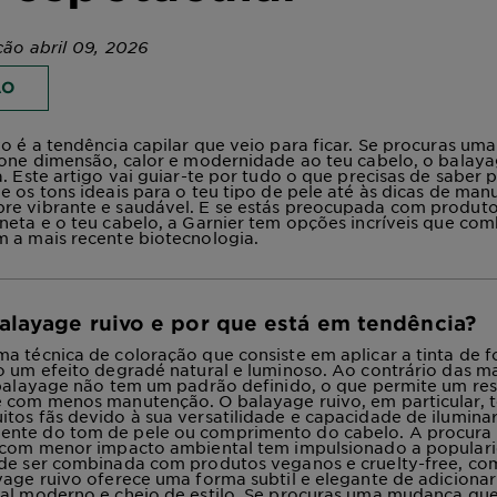
ção abril 09, 2026
ÃO
o é a tendência capilar que veio para ficar. Se procuras u
ione dimensão, calor e modernidade ao teu cabelo, o balaya
a. Este artigo vai guiar-te por tudo o que precisas de saber 
e os tons ideais para o teu tipo de pele até às dicas de ma
re vibrante e saudável. E se estás preocupada com produt
neta e o teu cabelo, a Garnier tem opções incríveis que co
 a mais recente biotecnologia.
alayage ruivo e por que está em tendência?
a técnica de coloração que consiste em aplicar a tinta de f
o um efeito degradé natural e luminoso. Ao contrário das m
 balayage não tem um padrão definido, o que permite um re
e com menos manutenção. O balayage ruivo, em particular, 
tos fãs devido à sua versatilidade e capacidade de iluminar
nte do tom de pele ou comprimento do cabelo. A procura
e com menor impacto ambiental tem impulsionado a popular
ode ser combinada com produtos veganos e cruelty-free, co
yage ruivo oferece uma forma subtil e elegante de adicionar
al moderno e cheio de estilo. Se procuras uma mudança que 