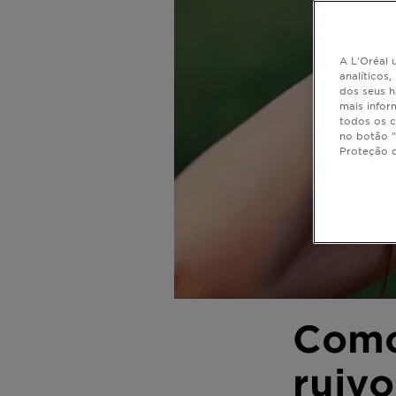
A L'Oréal u
analíticos
dos seus h
mais infor
todos os c
no botão "
Proteção 
Como
ruivo