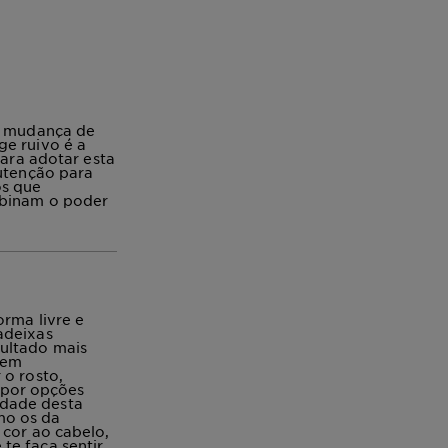
ma mudança de
ge ruivo é a
para adotar esta
nutenção para
os que
mbinam o poder
orma livre e
adeixas
sultado mais
tem
 o rosto,
 por opções
idade desta
mo os da
 cor ao cabelo,
te faça sentir