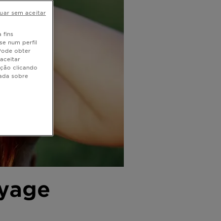
uar sem aceitar
 fins
se num perfil
 Pode obter
aceitar
ação clicando
hada sobre
yage