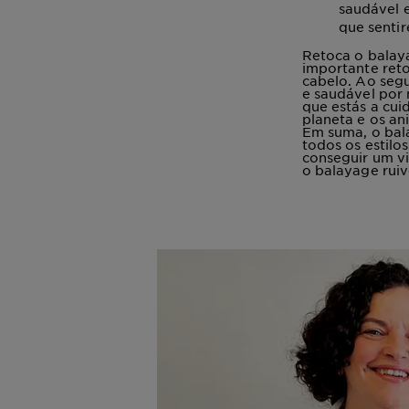
saudável e
que sentir
Retoca o balaya
importante ret
cabelo. Ao segu
e saudável por 
que estás a cui
planeta e os an
Em suma, o bal
todos os estilo
conseguir um vi
o balayage ruiv