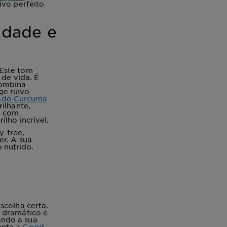
ivo perfeito
idade e
 Este tom
 de vida. É
combina
ge ruivo
ado Curcuma
ilhante,
a com
lho incrível.
y-free,
er. A sua
 nutrido.
scolha certa.
o dramático e
ando a sua
enta a
Good