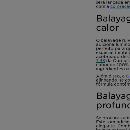
será lançada em
com a
c
o
loraçã
Balaya
calor
O balayage rui
adiciona lumino
perfeito para 
especialmente 
acobreado desl
7.43
da Garnier.
cobrindo 100% 
ingredientes na
Além disso, a
G
alinhando-se co
fórmula contém
Balayag
profun
Se procuras um 
Este tom adicio
elegante. Comb
beleza natural