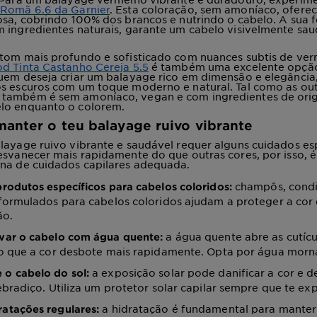
 Romã 6.6 da Garnier
. Esta coloração, sem amoníaco, ofere
osa, cobrindo 100% dos brancos e nutrindo o cabelo. A sua 
m ingredientes naturais, garante um cabelo visivelmente sa
 tom mais profundo e sofisticado com nuances subtis de ver
d Tinta Castanho Cereja 5.5
é também uma excelente opção
uem deseja criar um balayage rico em dimensão e elegância,
os escuros com um toque moderno e natural. Tal como as ou
também é sem amoníaco, vegan e com ingredientes de ori
lo enquanto o colorem.
manter o teu balayage ruivo vibrante
layage ruivo vibrante e saudável requer alguns cuidados esp
esvanecer mais rapidamente do que outras cores, por isso, 
ina de cuidados capilares adequada.
champôs, condi
 produtos específicos para cabelos coloridos:
formulados para cabelos coloridos ajudam a proteger a cor 
ão.
a água quente abre as cutícu
avar o cabelo com água quente:
o que a cor desbote mais rapidamente. Opta por água morna
a exposição solar pode danificar a cor e d
 o cabelo do sol:
bradiço. Utiliza um protetor solar capilar sempre que te exp
a hidratação é fundamental para manter
ratações regulares: