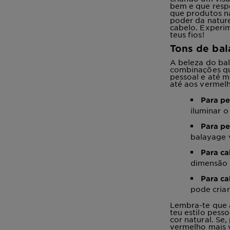
bem e que respe
que produtos na
poder da nature
cabelo. Experi
teus fios!
Tons de bal
A beleza do bal
combinações qu
pessoal e até 
até aos vermelh
Para pe
iluminar o
Para pe
balayage 
Para ca
dimensão 
Para ca
pode criar
Lembra-te que a
teu estilo pess
cor natural. Se
vermelho mais v