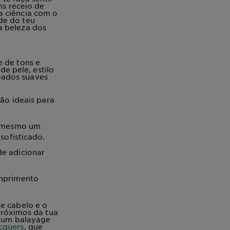
ns receio de
a ciência com o
de do teu
a beleza dos
e de tons e
e pele, estilo
eados suaves
ão ideais para
é mesmo um
sofisticado.
e adicionar
omprimento
de cabelo e o
 próximos da tua
e, um balayage
cquers
, que