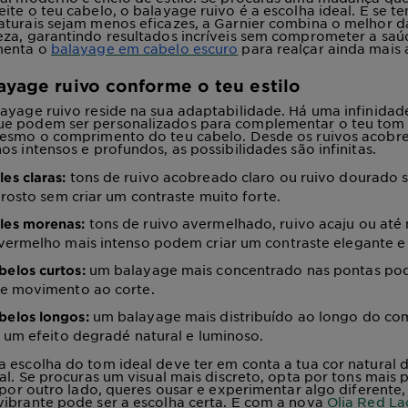
ite o teu cabelo, o balayage ruivo é a escolha ideal. E se te
turais sejam menos eficazes, a Garnier combina o melhor d
za, garantindo resultados incríveis sem comprometer a saú
menta o
balayage em cabelo escuro
para realçar ainda mais 
ayage ruivo conforme o teu estilo
ayage ruivo reside na sua adaptabilidade. Há uma infinidad
e podem ser personalizados para complementar o teu tom d
mesmo o comprimento do teu cabelo. Desde os ruivos acobr
os intensos e profundos, as possibilidades são infinitas.
tons de ruivo acobreado claro ou ruivo dourado s
les claras:
 rosto sem criar um contraste muito forte.
tons de ruivo avermelhado, ruivo acaju ou at
les morenas:
vermelho mais intenso podem criar um contraste elegante e 
um balayage mais concentrado nas pontas pod
belos curtos:
e movimento ao corte.
um balayage mais distribuído ao longo do c
belos longos:
 um efeito degradé natural e luminoso.
 escolha do tom ideal deve ter em conta a tua cor natural 
oal. Se procuras um visual mais discreto, opta por tons mais
, por outro lado, queres ousar e experimentar algo diferent
ibrante pode ser a escolha certa. E com a nova
Olia Red La