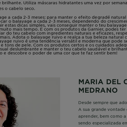
 brilhante. Utiliza máscaras hidratantes uma vez por sema
es o cabelo seco.
ge a cada 2-3 meses: para manter o efeito degradé natural 
ocar o balayage a cada 2-3 meses, dependendo do crescime
ir estas dicas simples, vais conseguir manter o teu balayage
muito mais tempo. E com os produtos da Garnier, podes ter 
dar do teu cabelo com ingredientes naturais e eficazes, resp
imais. Adota o balayage ruivo e realça a tua beleza natural 
ayage ruivo é uma tendência versátil e moderna que pode s
s e tons de pele. Com os produtos certos e os cuidados ade
sual deslumbrante e manter o teu cabelo saudável e brilha
o e descobre o poder de uma cor que te faz sentir bem!
MARIA DEL
MEDRANO
Desde sempre que adora
A sua grande vontade 
aprender, bem como a
sendo especializada em