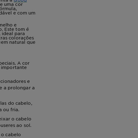
ce uma cor
fórmula,
udável e com um
melho e
. Este tom é
 ideal para
tras colorações
gem natural que
eciais. A cor
é importante
cionadores e
e a prolongar a
las do cabelo,
 ou fria.
eixar o cabelo
useres ao sol.
 o cabelo