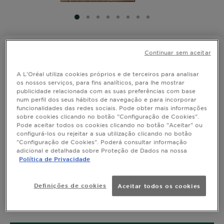
SLIDE 1
SLIDE 2
SLIDE 3
SLIDE 4
SLIDE 5
SLIDE 6
SLIDE 7
SLIDE 8
OLIA
Continuar sem aceitar
Louro iridescente 8.12
A L'Oréal utiliza cookies próprios e de terceiros para analisar
os nossos serviços, para fins analíticos, para lhe mostrar
publicidade relacionada com as suas preferências com base
num perfil dos seus hábitos de navegação e para incorporar
funcionalidades das redes sociais. Pode obter mais informações
SIMULAR COR
sobre cookies clicando no botão "Configuração de Cookies".
Pode aceitar todos os cookies clicando no botão "Aceitar" ou
configurá-los ou rejeitar a sua utilização clicando no botão
"Configuração de Cookies". Poderá consultar informação
adicional e detalhada sobre Proteção de Dados na nossa
Garnier Olia é uma coloração permanente sem
Política de Privacidade
amoníaco, enriquecida com óleos florais. Melhora
visivelmente a qualidade do cabelo para uma cor de
Definições de cookies
Aceitar todos os cookies
longa duração e um cuidado intenso. Além disso,
MOSTRAR MAIS
cobre 100% dos cabelos brancos.
TAMANHO
1 KIT