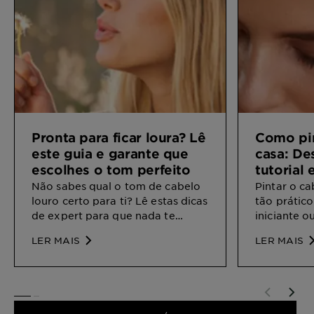
Pronta para ficar loura? Lê
Como pin
este guia e garante que
casa: De
escolhes o tom perfeito
tutorial 
passo
Não sabes qual o tom de cabelo
Pintar o ca
louro certo para ti? Lê estas dicas
tão prático
de expert para que nada te
iniciante o
impeça de libertares a tua loura
coloração,
LER MAIS
LER MAIS
incrível que há dentro de ti.
dicas para
profissiona
SLIDE 1
SLIDE 2