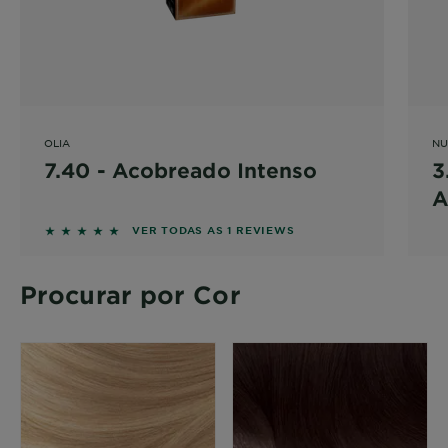
OLIA
NU
7.40 - Acobreado Intenso
3
A
5 out of 5 stars based on reviews
VER TODAS AS 1 REVIEWS
Procurar por Cor