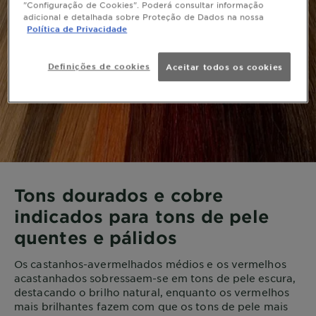
"Configuração de Cookies". Poderá consultar informação
adicional e detalhada sobre Proteção de Dados na nossa
Política de Privacidade
Definições de cookies
Aceitar todos os cookies
Tons dourados e cobre
indicados para tons de pele
quentes e pálidos
Os castanhos-avermelhados médios e os vermelhos
acastanhados sobressaem-se em tons de pele escura,
destacando o brilho natural, enquanto os vermelhos
mais brilhantes fazem com que os tons de pele mais