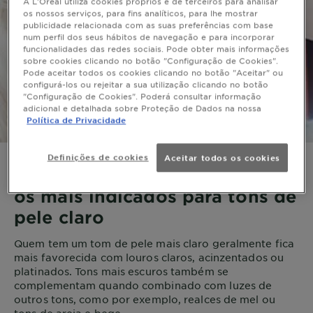
A L'Oréal utiliza cookies próprios e de terceiros para analisar
os nossos serviços, para fins analíticos, para lhe mostrar
publicidade relacionada com as suas preferências com base
num perfil dos seus hábitos de navegação e para incorporar
funcionalidades das redes sociais. Pode obter mais informações
sobre cookies clicando no botão "Configuração de Cookies".
Pode aceitar todos os cookies clicando no botão "Aceitar" ou
configurá-los ou rejeitar a sua utilização clicando no botão
"Configuração de Cookies". Poderá consultar informação
adicional e detalhada sobre Proteção de Dados na nossa
Política de Privacidade
Definições de cookies
Aceitar todos os cookies
Os tons louros mais claros são
os mais indicados para tons de
pele claro
Quem tem um tom de pele mais claro geralmente fica
mais favorecida com louros claros, acinzentados ou
platinados. Tons mais escuros também se
complementam quando combinado com luzes de
outros tons, como por exemplo, realces de mel ou
tons de areia e bege.