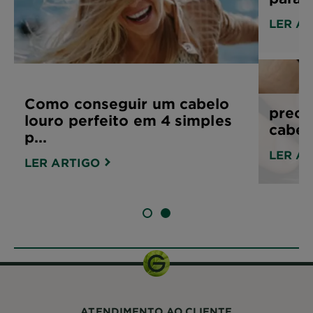
LER A
Como conseguir um cabelo
preoc
louro perfeito em 4 simples
cabel
p...
LER A
LER ARTIGO
SLIDE 1
SLIDE 2
ATENDIMENTO AO CLIENTE