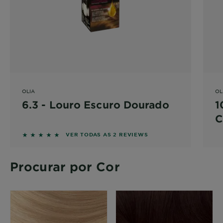
OLIA
OL
6.3 - Louro Escuro Dourado
1
C
5 out of 5 stars based on reviews
VER TODAS AS 2 REVIEWS
Procurar por Cor