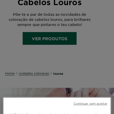
Cabelos Louros
Põe-te a par de todas as novidades de
coloração de cabelos louros, para brilhares
sempre que pintares o teu cabelo!
VER PRODUTOS
Home
cuidados coloracao
louros
Continuar sem aceitar