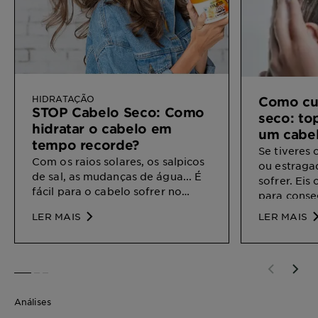
HIDRATAÇÃO
Como cu
STOP Cabelo Seco: Como
seco: to
hidratar o cabelo em
um cabel
tempo recorde?
hidratad
Se tiveres
Com os raios solares, os salpicos
ou estraga
de sal, as mudanças de água... É
sofrer. Eis
fácil para o cabelo sofrer no
para conse
verão e perder volume e
e brilhante
LER MAIS
LER MAIS
hidratação. Por isso, quer queiras
evitar a falta de nutrientes ou se
já o sentires um pouco seco...
aqui estão alguns truques
SLIDE 1
SLIDE 2
SLIDE 3
naturais para hidratar o cabelo
seco e danificado em casa e
Análises
exibir um cabelão radiante. Aqui