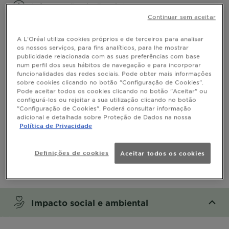
Informação do Produto
Continuar sem aceitar
CLOSE SUBPANEL
A L'Oréal utiliza cookies próprios e de terceiros para analisar
os nossos serviços, para fins analíticos, para lhe mostrar
Uso
publicidade relacionada com as suas preferências com base
num perfil dos seus hábitos de navegação e para incorporar
funcionalidades das redes sociais. Pode obter mais informações
CLOSE SUBPANEL
sobre cookies clicando no botão "Configuração de Cookies".
Pode aceitar todos os cookies clicando no botão "Aceitar" ou
configurá-los ou rejeitar a sua utilização clicando no botão
Ingredientes
"Configuração de Cookies". Poderá consultar informação
adicional e detalhada sobre Proteção de Dados na nossa
Política de Privacidade
CLOSE SUBPANEL
Segurança
Definições de cookies
Aceitar todos os cookies
CLOSE SUBPANEL
Impacto social e ambiental
CLOSE SUBPANEL