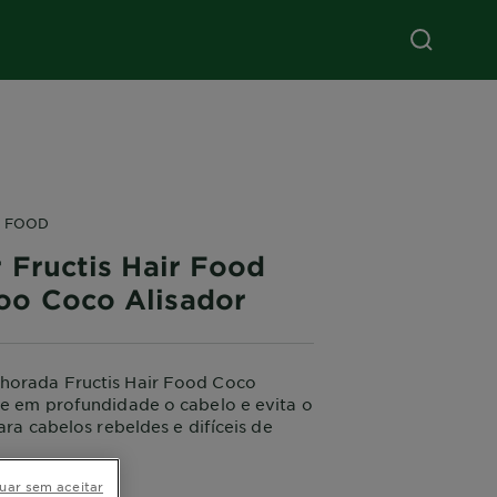
R FOOD
 Fructis Hair Food
o Coco Alisador
horada Fructis Hair Food Coco
re em profundidade o cabelo e evita o
para cabelos rebeldes e difíceis de
350ML
uar sem aceitar