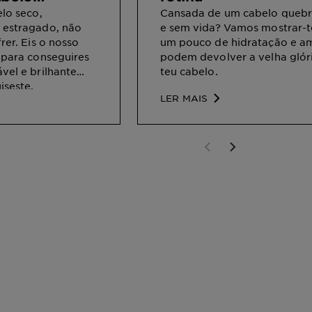
 hidratado
elo seco,
Cansada de um cabelo quebr
 estragado, não
e sem vida? Vamos mostrar-
rer. Eis o nosso
um pouco de hidratação e a
 para conseguires
podem devolver a velha glór
vel e brilhante
teu cabelo.
iseste.
LER MAIS