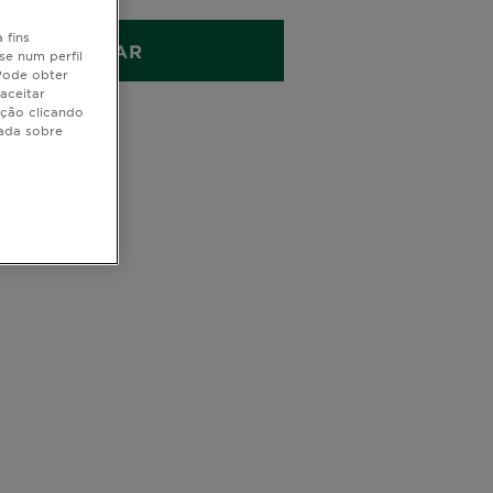
 fins
COMPRAR
se num perfil
 Pode obter
aceitar
ação clicando
hada sobre