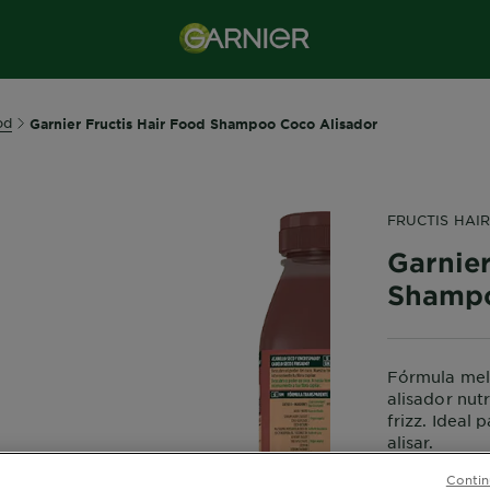
od
Garnier Fructis Hair Food Shampoo Coco Alisador
FRUCTIS HAI
Garnier
Shampo
Fórmula mel
alisador nut
frizz. Ideal 
alisar.
TAMANHO
Contin