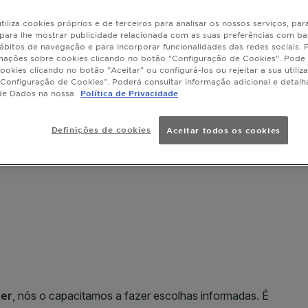
tiliza cookies próprios e de terceiros para analisar os nossos serviços, para
, para lhe mostrar publicidade relacionada com as suas preferências com ba
ábitos de navegação e para incorporar funcionalidades das redes sociais.
mações sobre cookies clicando no botão "Configuração de Cookies". Pode 
ookies clicando no botão "Aceitar" ou configurá-los ou rejeitar a sua utiliz
SLIDE 1
SLIDE 2
SLIDE 3
SLIDE 4
SLIDE 5
SLIDE 6
Configuração de Cookies". Poderá consultar informação adicional e detal
de Dados na nossa
Política de Privacidade
Definições de cookies
Aceitar todos os cookies