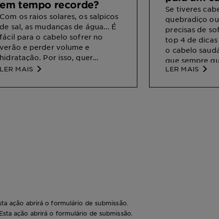
em tempo recorde?
saudável e
Se tiveres cab
Com os raios solares, os salpicos
quebradiço ou
de sal, as mudanças de água... É
precisas de sof
fácil para o cabelo sofrer no
top 4 de dicas
verão e perder volume e
o cabelo saudá
hidratação. Por isso, quer
que sempre qu
queiras evitar a falta de
LER MAIS
LER MAIS
nutrientes ou se já o sentires um
pouco seco... aqui estão alguns
truques naturais para hidratar o
cabelo seco e danificado em
casa e exibir um cabelão
radiante. Aqui vamos nós!
sta ação abrirá o formulário de submissão.
 Esta ação abrirá o formulário de submissão.