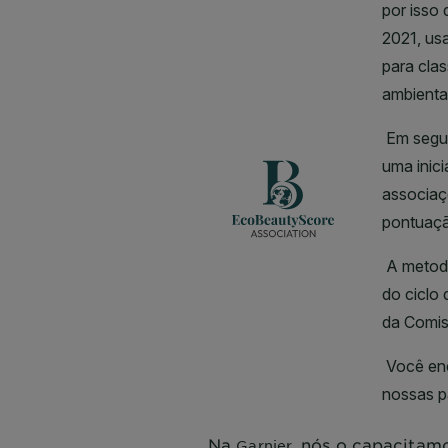
Na
, nós o capacitamo
Garnier