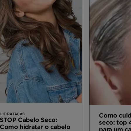
HIDRATAÇÃO
Como cuid
STOP Cabelo Seco:
seco: top 
Como hidratar o cabelo
para um c