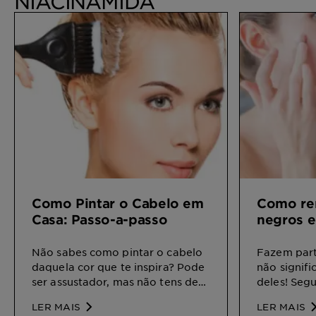
NIACINAMIDA
Como Pintar o Cabelo em
Como re
Casa: Passo-a-passo
negros e
Não sabes como pintar o cabelo
Fazem part
daquela cor que te inspira? Pode
não signifi
ser assustador, mas não tens de
deles! Segu
ter medo de pintar o cabelo em
aprende a 
LER MAIS
LER MAIS
casa se seguires estes simples
negros.