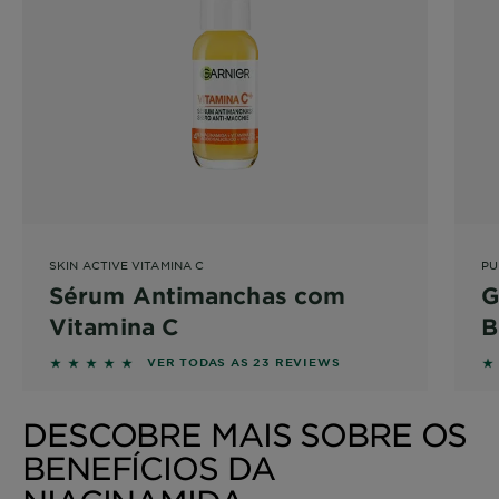
SKIN ACTIVE VITAMINA C
PU
Sérum Antimanchas com
G
Vitamina C
B
I
4.6957 out of 5 stars based on reviews
4
VER TODAS AS 23 REVIEWS
N
C
DESCOBRE MAIS SOBRE OS
BENEFÍCIOS DA