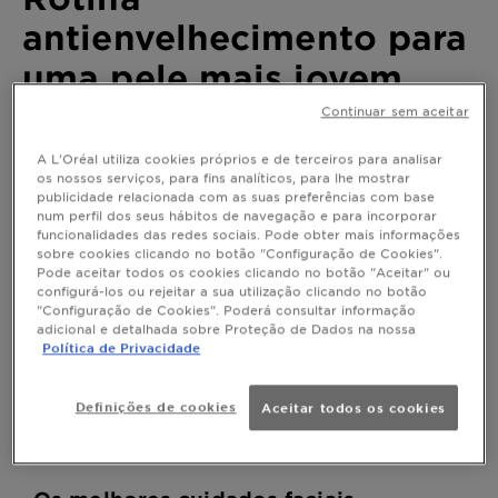
antienvelhecimento para
uma pele mais jovem
Continuar sem aceitar
O envelhecimento da pele é um processo
natural, mas existem formas de o
A L'Oréal utiliza cookies próprios e de terceiros para analisar
abrandar e manter uma pele radiante e
os nossos serviços, para fins analíticos, para lhe mostrar
mais jovem durante mais tempo.
publicidade relacionada com as suas preferências com base
num perfil dos seus hábitos de navegação e para incorporar
funcionalidades das redes sociais. Pode obter mais informações
Última atualização setembro 30, 2025
sobre cookies clicando no botão "Configuração de Cookies".
ANTI-IDADE
Pode aceitar todos os cookies clicando no botão "Aceitar" ou
configurá-los ou rejeitar a sua utilização clicando no botão
"Configuração de Cookies". Poderá consultar informação
A pele é um dos órgãos que mais revela sinais de
adicional e detalhada sobre Proteção de Dados na nossa
envelhecimento. É normal: é a camada mais externa
Política de Privacidade
do corpo e, como tal, está mais exposta ao sol, à
poluição, etc.
Definições de cookies
Aceitar todos os cookies