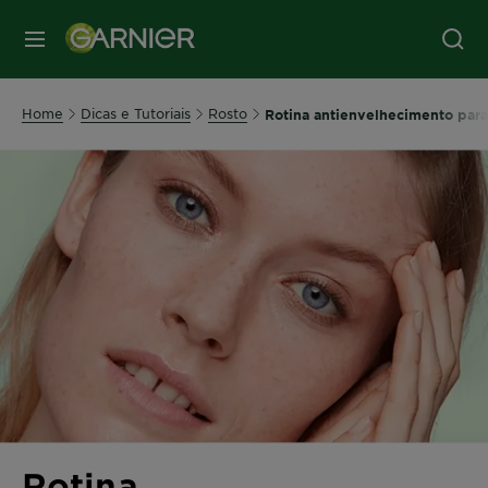
MENU
Home
Dicas e Tutoriais
Rosto
Rotina antienvelhecimento par
Rotina