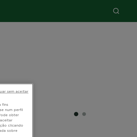
uar sem aceitar
 fins
se num perfil
 Pode obter
SLIDE 1
SLIDE 2
aceitar
ação clicando
hada sobre