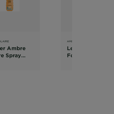
LAIRE
AMBRÉ SOLAIRE
ier Ambre
Leite After Sun
re Spray
Formato
Protect
Poupança
0+