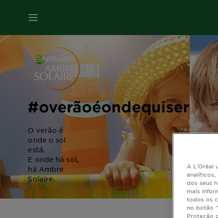
MENU
#overãoéondequisermo
O verão é
onde o sol
está.
E onde há sol,
A L'Oréal u
há Ambre
analíticos
Solaire.
dos seus h
mais infor
todos os c
no botão "
Proteção 