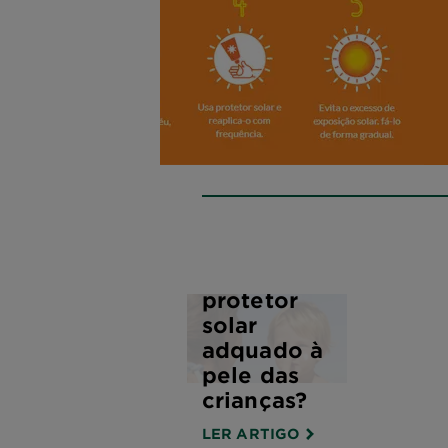
Como
escolher o
protetor
solar
adquado à
pele das
crianças?
LER ARTIGO