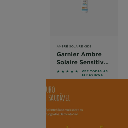
AMBRÉ SOLAIRE KIDS
Garnier Ambre
Solaire Sensitive
Advanced Pistola
5 out of 5 stars based on revie
VER TODAS AS
14 REVIEWS
Kids FPS50