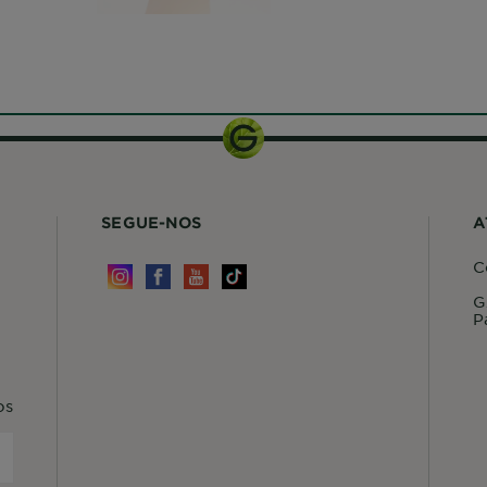
SEGUE-NOS
A
C
G
P
os