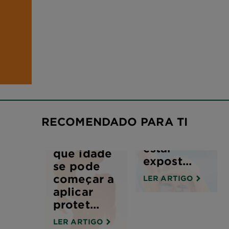
Qual é o
horário em
que as
RECOMENDADO PARA TI
crianças
podem
A partir de
estar
que idade
expost...
se pode
começar a
LER ARTIGO
aplicar
protet...
LER ARTIGO