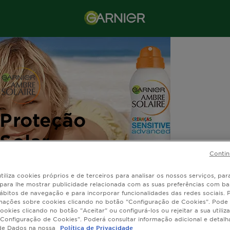
s
Proteção
Solar
Contin
Crianças
tiliza cookies próprios e de terceiros para analisar os nossos serviços, para
, para lhe mostrar publicidade relacionada com as suas preferências com ba
ábitos de navegação e para incorporar funcionalidades das redes sociais.
mações sobre cookies clicando no botão "Configuração de Cookies". Pode 
ookies clicando no botão "Aceitar" ou configurá-los ou rejeitar a sua utiliz
Configuração de Cookies". Poderá consultar informação adicional e detal
de Dados na nossa
Política de Privacidade