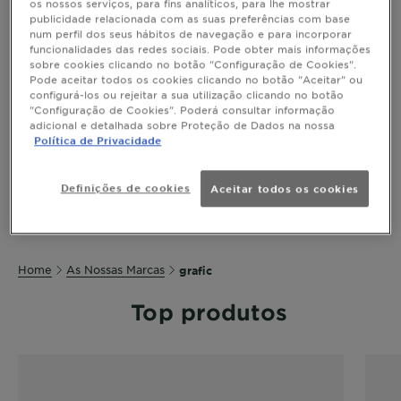
os nossos serviços, para fins analíticos, para lhe mostrar
publicidade relacionada com as suas preferências com base
num perfil dos seus hábitos de navegação e para incorporar
funcionalidades das redes sociais. Pode obter mais informações
sobre cookies clicando no botão "Configuração de Cookies".
Pode aceitar todos os cookies clicando no botão "Aceitar" ou
Cria o teu prório
configurá-los ou rejeitar a sua utilização clicando no botão
"Configuração de Cookies". Poderá consultar informação
estilo com Garnier
adicional e detalhada sobre Proteção de Dados na nossa
Política de Privacidade
Grafic.
Definições de cookies
Aceitar todos os cookies
Home
As Nossas Marcas
grafic
Top produtos