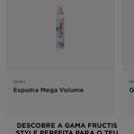
GRAFIC
GR
Espuma Mega Volume
G
DESCOBRE A GAMA FRUCTIS
STYLE PERFEITA PARA O TEU