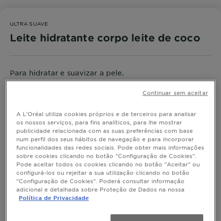
ULTRA SUAVE
Leite hidratante corpo leite de coco
Para hidratar e suavizar a pele.
TAMANHO
250ML
Continuar sem aceitar
A L'Oréal utiliza cookies próprios e de terceiros para analisar
COMPRAR
os nossos serviços, para fins analíticos, para lhe mostrar
publicidade relacionada com as suas preferências com base
num perfil dos seus hábitos de navegação e para incorporar
funcionalidades das redes sociais. Pode obter mais informações
sobre cookies clicando no botão "Configuração de Cookies".
Pode aceitar todos os cookies clicando no botão "Aceitar" ou
Informação do Produto
configurá-los ou rejeitar a sua utilização clicando no botão
"Configuração de Cookies". Poderá consultar informação
adicional e detalhada sobre Proteção de Dados na nossa
CLOSE SUBPANEL
Política de Privacidade
Resultado