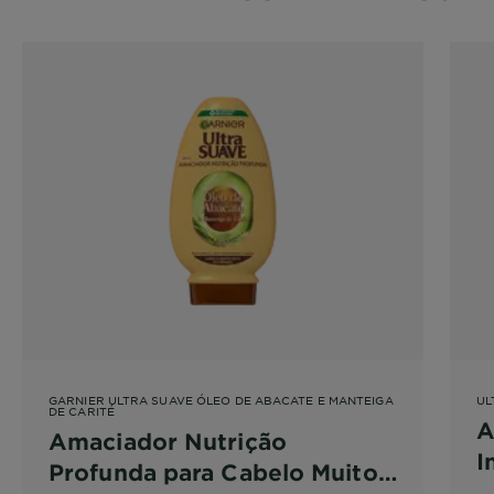
GARNIER ULTRA SUAVE ÓLEO DE ABACATE E MANTEIGA
UL
DE CARITÉ
A
Amaciador Nutrição
I
Profunda para Cabelo Muito
U