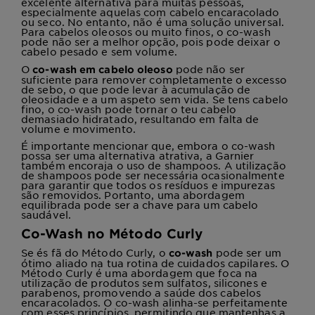
excelente alternativa para muitas pessoas,
especialmente aquelas com cabelo encaracolado
ou seco. No entanto, não é uma solução universal.
Para cabelos oleosos ou muito finos, o co-wash
pode não ser a melhor opção, pois pode deixar o
cabelo pesado e sem volume.
O
pode não ser
co-wash em cabelo oleoso
suficiente para remover completamente o excesso
de sebo, o que pode levar à acumulação de
oleosidade e a um aspeto sem vida. Se tens cabelo
fino, o co-wash pode tornar o teu cabelo
demasiado hidratado, resultando em falta de
volume e movimento.
É importante mencionar que, embora o co-wash
possa ser uma alternativa atrativa, a Garnier
também encoraja o uso de shampoos. A utilização
de shampoos pode ser necessária ocasionalmente
para garantir que todos os resíduos e impurezas
são removidos. Portanto, uma abordagem
equilibrada pode ser a chave para um cabelo
saudável.
Co-Wash no Método Curly
Se és fã do Método Curly, o
pode ser um
co-wash
ótimo aliado na tua rotina de cuidados capilares. O
Método Curly é uma abordagem que foca na
utilização de produtos sem sulfatos, silicones e
parabenos, promovendo a saúde dos cabelos
encaracolados. O co-wash alinha-se perfeitamente
com esses princípios, permitindo que mantenhas a