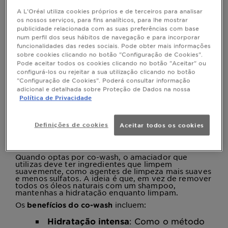
Co-Washing: em que consiste e como
funciona?
A L'Oréal utiliza cookies próprios e de terceiros para analisar
os nossos serviços, para fins analíticos, para lhe mostrar
O co-washing é uma técnica que consiste em lavar
publicidade relacionada com as suas preferências com base
o cabelo apenas com condicionador ou um produto
num perfil dos seus hábitos de navegação e para incorporar
específico para
, em vez de usar shampoo.
co-wash
O objetivo é limpar o cabelo sem retirar os óleos
funcionalidades das redes sociais. Pode obter mais informações
naturais que o mantêm saudável e hidratado. Este
sobre cookies clicando no botão "Configuração de Cookies".
método é particularmente eficaz para cabelos
Pode aceitar todos os cookies clicando no botão "Aceitar" ou
encaracolados e secos, pois tais tipos de cabelo
configurá-los ou rejeitar a sua utilização clicando no botão
tendem a ser mais frágeis e necessitam de mais
"Configuração de Cookies". Poderá consultar informação
hidratação.
adicional e detalhada sobre Proteção de Dados na nossa
Ao contrário dos shampoos tradicionais, que
Política de Privacidade
contêm sulfatos que podem remover a oleosidade
natural, os produtos de co-wash utilizam
ingredientes de limpeza mais suaves, que não
deixam o cabelo ressecado. Esses ingredientes
Definições de cookies
Aceitar todos os cookies
ajudam a remover a sujidade, o excesso de
oleosidade e os resíduos de produtos de styling,
sem comprometer a hidratação natural do cabelo.
Quando optas por co-wash, o amaciador que
utilizas deve ter ingredientes que limpem
suavemente, como agentes de limpeza mais suaves
e menos sulfatos. A ideia é que, em vez de remover
todos os óleos naturais com um shampoo,
mantenhas a hidratação enquanto limpam.
Os
incluem:
benefícios do co-wash
Hidratação intensa
: Como o método