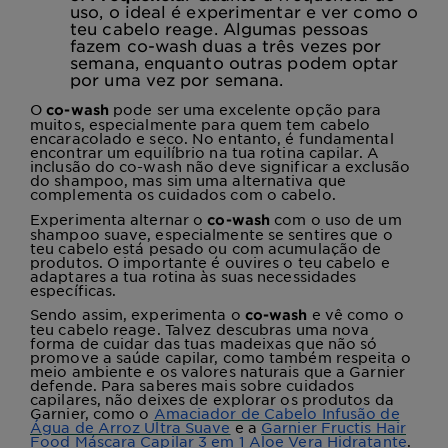
uso, o ideal é experimentar e ver como o
teu cabelo reage. Algumas pessoas
fazem co-wash duas a três vezes por
semana, enquanto outras podem optar
por uma vez por semana.
O
pode ser uma excelente opção para
co-wash
muitos, especialmente para quem tem cabelo
encaracolado e seco. No entanto, é fundamental
encontrar um equilíbrio na tua rotina capilar. A
inclusão do co-wash não deve significar a exclusão
do shampoo, mas sim uma alternativa que
complementa os cuidados com o cabelo.
Experimenta alternar o
com o uso de um
co-wash
shampoo suave, especialmente se sentires que o
teu cabelo está pesado ou com acumulação de
produtos. O importante é ouvires o teu cabelo e
adaptares a tua rotina às suas necessidades
específicas.
Sendo assim, experimenta o
e vê como o
co-wash
teu cabelo reage. Talvez descubras uma nova
forma de cuidar das tuas madeixas que não só
promove a saúde capilar, como também respeita o
meio ambiente e os valores naturais que a Garnier
defende. Para saberes mais sobre cuidados
capilares, não deixes de explorar os produtos da
Garnier, como o
Amaciador de Cabelo Infusão de
Água de Arroz Ultra Suave
e a
Garnier Fructis Hair
Food Máscara Capilar 3 em 1 Aloe Vera Hidratante
.