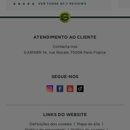
Seco ou Frisado
5 out of 5 stars based on reviews
VER TODAS AS 2 REVIEWS
ATENDIMENTO AO CLIENTE
Contacta-nos
GARNIER 14, rue Royale 75008 Paris France
SEGUE-NOS
LINKS DO WEBSITE
definições dos cookies
mapa do site
política de privacidade
política de cookies