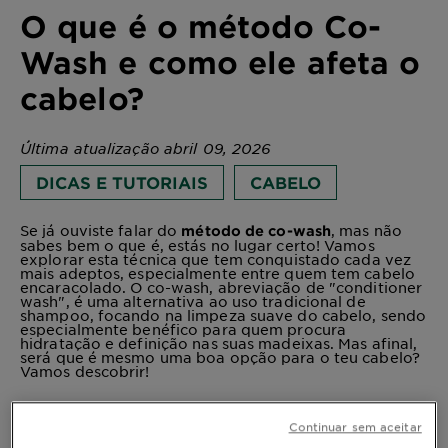
O que é o método Co-
Wash e como ele afeta o
cabelo?
Última atualização abril 09, 2026
DICAS E TUTORIAIS
CABELO
Se já ouviste falar do
, mas não
método de co-wash
sabes bem o que é, estás no lugar certo! Vamos
explorar esta técnica que tem conquistado cada vez
mais adeptos, especialmente entre quem tem cabelo
encaracolado. O co-wash, abreviação de "conditioner
wash", é uma alternativa ao uso tradicional de
shampoo, focando na limpeza suave do cabelo, sendo
especialmente benéfico para quem procura
hidratação e definição nas suas madeixas. Mas afinal,
será que é mesmo uma boa opção para o teu cabelo?
Vamos descobrir!
Continuar sem aceitar