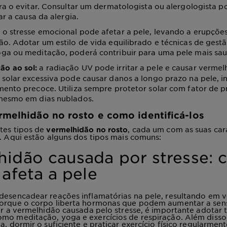
ra o evitar. Consultar um dermatologista ou alergologista p
car a causa da alergia.
o stresse emocional pode afetar a pele, levando a erupçõe
:
o. Adotar um estilo de vida equilibrado e técnicas de gestã
ga ou meditação, poderá contribuir para uma pele mais sau
a radiação UV pode irritar a pele e causar vermel
ão ao sol:
solar excessiva pode causar danos a longo prazo na pele, i
mento precoce. Utiliza sempre protetor solar com fator de 
mesmo em dias nublados.
rmelhidão no rosto e como identificá-los
tes tipos de
, cada um com as suas cara
vermelhidão no rosto
s. Aqui estão alguns dos tipos mais comuns:
hidão causada por stresse:
 afeta a pele
desencadear reações inflamatórias na pele, resultando em 
porque o corpo liberta hormonas que podem aumentar a sens
iar a vermelhidão causada pelo stresse, é importante adotar 
omo meditação, yoga e exercícios de respiração. Além diss
da, dormir o suficiente e praticar exercício físico regularme