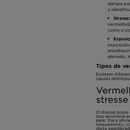
alergia pa
a identifi
Stresse
vermelhidã
como o yo
Exposiç
exposição 
envelheci
elevado, 
Tipos de ve
Existem diferen
causas distinta
Vermel
stresse
O stresse pode 
Isso acontece 
pele. Para aliv
relaxamento, c
dieta equilibra