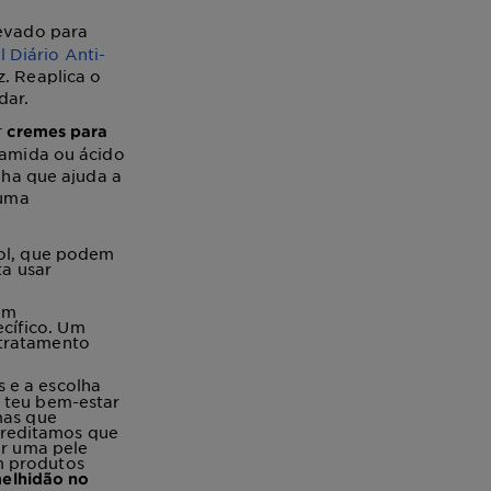
levado para
l Diário Anti-
. Reaplica o
dar.
r
cremes para
namida ou ácido
ha que ajuda a
 uma
ool, que podem
ta usar
um
cífico. Um
 tratamento
 e a escolha
o teu bem-estar
mas que
creditamos que
ar uma pele
m produtos
elhidão no