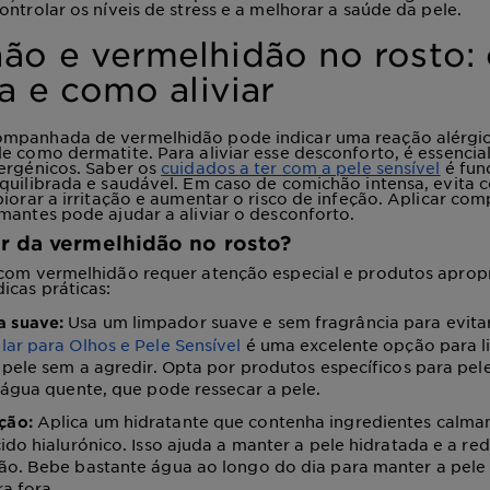
ontrolar os níveis de stress e a melhorar a saúde da pele.
ão e vermelhidão no rosto:
ca e como aliviar
mpanhada de vermelhidão pode indicar uma reação alérgi
e como dermatite. Para aliviar esse desconforto, é essencia
ergénicos. Saber os
cuidados a ter com a pele sensível
é fun
quilibrada e saudável. Em caso de comichão intensa, evita c
iorar a irritação e aumentar o risco de infeção. Aplicar comp
mantes pode ajudar a aliviar o desconforto.
 da vermelhidão no rosto?
 com vermelhidão requer atenção especial e produtos aprop
icas práticas:
Usa um limpador suave e sem fragrância para evitar 
a suave:
ar para Olhos e Pele Sensível
é uma excelente opção para l
 pele sem a agredir. Opta por produtos específicos para pele
 água quente, que pode ressecar a pele.
Aplica um hidratante que contenha ingredientes calma
ção:
ido hialurónico. Isso ajuda a manter a pele hidratada e a red
ão. Bebe bastante água ao longo do dia para manter a pele
a fora.