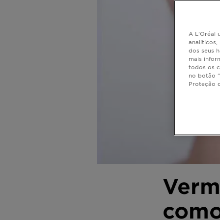
A L'Oréal u
analíticos
dos seus h
mais infor
todos os c
no botão "
Proteção 
Verm
como