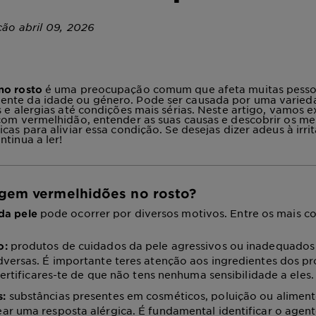
ção abril 09, 2026
é uma preocupação comum que afeta muitas pesso
no rosto
nte da idade ou género. Pode ser causada por uma varieda
s e alergias até condições mais sérias. Neste artigo, vamos 
com vermelhidão, entender as suas causas e descobrir os me
cas para aliviar essa condição. Se desejas dizer adeus à irri
ntinua a ler!
rgem vermelhidões no rosto?
pode ocorrer por diversos motivos. Entre os mais c
da pele
produtos de cuidados da pele agressivos ou inadequado
o:
dversas. É importante teres atenção aos ingredientes dos p
 certificares-te de que não tens nenhuma sensibilidade a eles.
substâncias presentes em cosméticos, poluição ou alime
s:
ar uma resposta alérgica. É fundamental identificar o agen