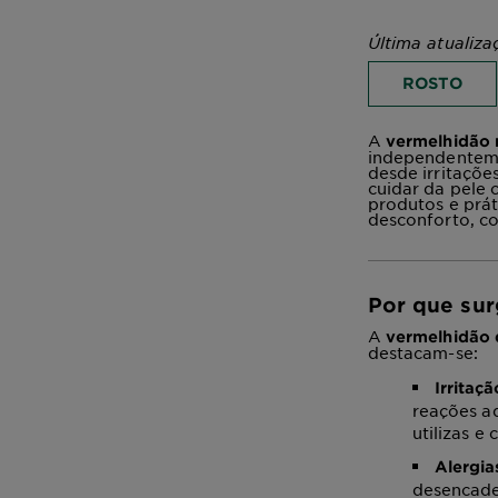
Última atualiza
ROSTO
A
vermelhidão 
independenteme
desde irritaçõe
cuidar da pele 
produtos e práti
desconforto, co
Por que su
A
vermelhidão 
destacam-se:
Irritaçã
reações a
utilizas e
Alergia
desencade