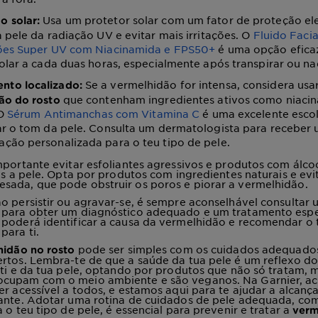
Usa um protetor solar com um fator de proteção e
o solar:
 pele da radiação UV e evitar mais irritações. O
Fluido Facia
ões Super UV com Niacinamida e FPS50+
é uma opção eficaz
olar a cada duas horas, especialmente após transpirar ou na
Se a vermelhidão for intensa, considera usa
nto localizado:
que contenham ingredientes ativos como niaci
ão do rosto
 O
Sérum Antimanchas com Vitamina C
é uma excelente escol
ar o tom da pele. Consulta um dermatologista para receber
ção personalizada para o teu tipo de pele.
mportante evitar esfoliantes agressivos e produtos com álc
ais a pele. Opta por produtos com ingredientes naturais e evi
sada, que pode obstruir os poros e piorar a vermelhidão.
o persistir ou agravar-se, é sempre aconselhável consultar 
 para obter um diagnóstico adequado e um tratamento espe
 poderá identificar a causa da vermelhidão e recomendar o
para ti.
pode ser simples com os cuidados adequados
hidão no rosto
rtos. Lembra-te de que a saúde da tua pele é um reflexo d
 ti e da tua pele, optando por produtos que não só tratam, 
cupam com o meio ambiente e são veganos. Na Garnier, a
er acessível a todos, e estamos aqui para te ajudar a alcanç
iante. Adotar uma rotina de cuidados de pele adequada, co
 o teu tipo de pele, é essencial para prevenir e tratar a
verm