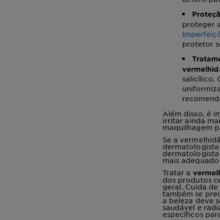
Proteçã
proteger a
Imperfeiç
protetor s
Tratame
vermelhid
salicílico.
uniformiz
recomenda
Além disso, é i
irritar ainda m
maquilhagem pe
Se a vermelhidã
dermatologista
dermatologista
mais adequado 
Tratar a
vermel
dos produtos ce
geral. Cuida de
também se preo
a beleza deve s
saudável e rad
específicos para