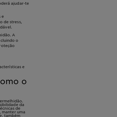
oderá ajudar-te
s e
o de stress,
dável.
hidão. A
ncluindo o
proteção
cterísticas e
 como o
vermelhidão.
ibilidade da
técnicas de
o, manter uma
nte, também