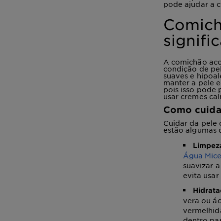
pode ajudar a c
Comich
signifi
A comichão aco
condição de pel
suaves e hipoal
manter a pele e
pois isso pode p
usar cremes cal
Como cuidar
Cuidar da pele
estão algumas d
Limpez
Água Micel
suavizar a
evita usar
Hidrata
vera ou ác
vermelhid
dentro par