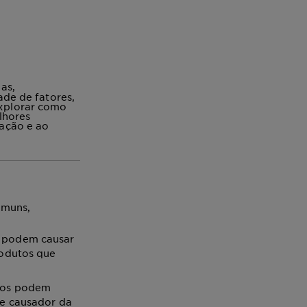
as,
de de fatores,
explorar como
lhores
tação e ao
omuns,
s podem causar
rodutos que
ntos podem
te causador da