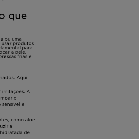
 o que
ca ou uma
l usar produtos
damental para
oçar a pele,
ressas frias e
riados. Aqui
irritações. A
impar e
 sensível e
ntes, como aloe
uzir a
 hidratada de