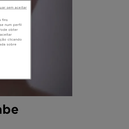
uar sem aceitar
 fins
se num perfil
 Pode obter
aceitar
ação clicando
hada sobre
abe