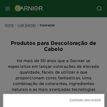
MENU
Home
Loja Garnier
Coloração
Produtos para Descoloração de
Cabelo
Há mais de 50 anos que a Garnier se
especializa em lançar colorações de elevada
qualidade, fáceis de utilizar e que
proporcionam cores fantásticas. Uma
combinação de colorantes, ingredientes
naturais e as mais avançadas tecnologias
com eficácia comprovada para a saúde e
Continuar sem aceitar
beleza do teu cabelo. Para qualquer escolha
de cor, necessidade de cobrir os brancos,