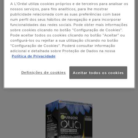
A L'Oréal utiliza cookies próprios e de terceiros para analisar os
realçar a sua cor natural ou mudar
nossos serviços, para fins analíticos, para lhe mostrar
radicalmente de look, Garnier tem a
publicidade relacionada com as suas preferências com base
num perfil dos seus hábitos de navegação e para incorporar
coloração para ti
funcionalidades das redes sociais. Pode obter mais informações
sobre cookies clicando no botão "Configuração de Cookies".
Pode aceitar todos os cookies clicando no botão "Aceitar" ou
Ordenar po
Novo
Filters
(1)
configurá-los ou rejeitar a sua utilização clicando no botão
"Configuração de Cookies". Poderá consultar informação
adicional e detalhada sobre Proteção de Dados na nossa
Política de Privacidade
Limpar Filtros
Descoloração
Definições de cookies
Aceitar todos os cookies
A mostrar (3) resultado(s)