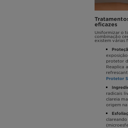
Tratamentos
eficazes
Uniformizar o t
combinação cert
existem várias 
Proteçã
exposição 
protetor 
Reaplica a
refrescan
Protetor 
Ingredi
radicais l
clareia ma
origem nat
Esfolia
clareando 
(microesfe