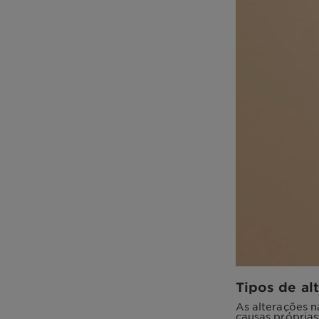
Tipos de al
As alterações 
causas própria