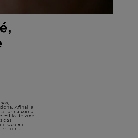
é,
e
has,
ona. Afinal, a
 e a forma como
 estilo de vida.
s das
com foco em
nier com a