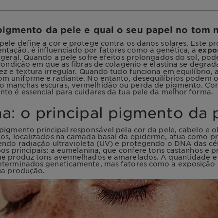
igmento da pele e qual o seu papel no tom n
ele define a cor e protege contra os danos solares. Este pr
tação, é influenciado por fatores como a genética, a
expos
 geral. Quando a pele sofre efeitos prolongados do sol, pod
 condição em que as fibras de colagénio e elastina se degra
ez e textura irregular. Quando tudo funciona em equilíbrio, 
m uniforme e radiante. No entanto, desequilíbrios podem o
 manchas escuras, vermelhidão ou perda de pigmento. C
to é essencial para cuidares da tua pele da melhor forma.
a: o principal pigmento da 
pigmento principal responsável pela cor da pele, cabelo e o
os, localizados na camada basal da epiderme, atua como pr
endo radiação ultravioleta (UV) e protegendo o DNA das cél
pos principais: a eumelanina, que confere tons castanhos e pr
ue produz tons avermelhados e amarelados. A quantidade e 
eterminados geneticamente, mas fatores como a exposição
ua produção.