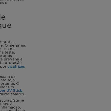
es o
de
que
matória,
le. O melasma,
o uso de
a testa,
ce após
a prevenir e
alta proteção
xpor
cicatrizes
eixam de
ata seja
ortante. O
ultar um
per UV Stick
uras solares.
scuras. Surge
uras. A
inflamação.
niacinamida ou