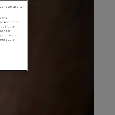
uar sem aceitar
 fins
se num perfil
 Pode obter
aceitar
ação clicando
hada sobre