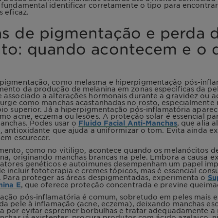
fundamental identificar corretamente o tipo para encontrar
 eficaz.
s de pigmentação e perda 
to: quando acontecem e o 
pigmentação, como melasma e hiperpigmentação pós-infla
mento da produção de melanina em zonas específicas da pe
 associado a alterações hormonais durante a gravidez ou a
 surge como manchas acastanhadas no rosto, especialmente n
io superior. Já a hiperpigmentação pós-inflamatória apare
mo acne, eczema ou lesões. A proteção solar é essencial par
manchas. Podes usar o
, que alia 
Fluido Facial Anti-Manchas
 antioxidante que ajuda a uniformizar o tom. Evita ainda e
dem escurecer.
mento, como no vitiligo, acontece quando os melanócitos d
na, originando manchas brancas na pele. Embora a causa ex
fatores genéticos e autoimunes desempenham um papel imp
 incluir fototerapia e cremes tópicos, mas é essencial cons
. Para proteger as áreas despigmentadas, experimenta o
Su
, que oferece proteção concentrada e previne queimad
mina E
ação pós-inflamatória é comum, sobretudo em peles mais e
da pele à inflamação (acne, eczema), deixando manchas esc
a por evitar espremer borbulhas e tratar adequadamente a 
nchas já existentes, procura produtos com ácido azelaico, 