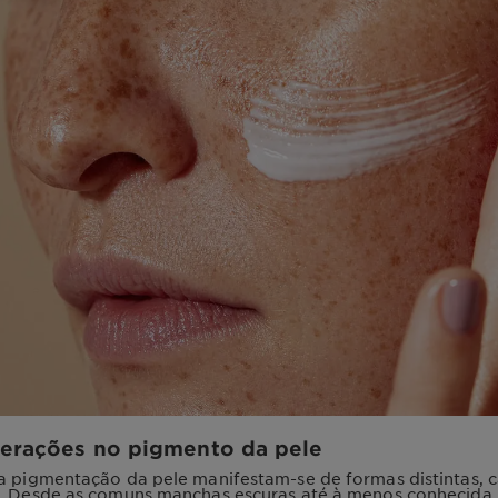
terações no pigmento da pele
na pigmentação da pele manifestam-se de formas distintas,
s. Desde as comuns manchas escuras até à menos conhecid