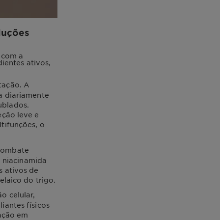
luções
l com a
ientes ativos,
tação. A
a diariamente
ublados.
eção leve e
tifunções, o
 combate
A niacinamida
s ativos de
elaico do trigo.
o celular,
iantes físicos
iação em