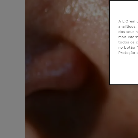
A L'Oréal u
analíticos
dos seus h
mais infor
todos os c
no botão "
Proteção 