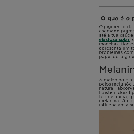
O que é o p
O pigmento da p
chamado pigmen
até a tua saúde
,
elastose solar
manchas, flacid
apresenta um to
problemas como
papel do pigmen
Melanin
A melanina é o 
pelos melanócit
natural, absorv
Existem dois ti
feomelanina, q
melanina são d
influenciam a s