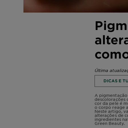
Pigme
alte
como
Última atualiza
DICAS E T
A pigmentação 
descolorações 
cor da pele é m
o corpo reage a
Neste artigo, v
alterações de c
ingredientes na
Green Beauty.