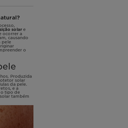
atural?
ocesso,
e
ição solar
e ocorrer a
dam, causando
a pele
riginar
ompreender o
pele
lhos. Produzida
otetor solar
ulas da pele.
etos, e a
o tipo de
 solar também