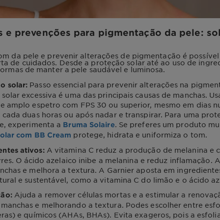
 e prevenções para pigmentação da pele: so
om da pele e prevenir alterações de pigmentação é possíve
a de cuidados. Desde a proteção solar até ao uso de ingred
formas de manter a pele saudável e luminosa.
Passo essencial para prevenir alterações na pigmen
o solar:
solar excessiva é uma das principais causas de manchas. Us
de amplo espetro com FPS 30 ou superior, mesmo em dias n
 cada duas horas ou após nadar e transpirar. Para uma prot
te, experimenta a
. Se preferes um produto mul
Bruma Solaire
protege, hidrata e uniformiza o tom.
Solar com BB Cream
A vitamina C reduz a produção de melanina e
entes ativos:
ivres. O ácido azelaico inibe a melanina e reduz inflamação. 
nchas e melhora a textura. A Garnier aposta em ingrediente
ural e sustentável, como a vitamina C do limão e o ácido az
Ajuda a remover células mortas e a estimular a renovaçã
ção:
manchas e melhorando a textura. Podes escolher entre esfol
ras) e químicos (AHAs, BHAs). Evita exageros, pois a esfol