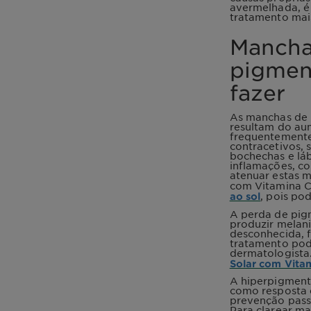
avermelhada, é 
tratamento mais
Mancha
pigmen
fazer
As manchas de 
resultam do au
frequentemente
contracetivos,
bochechas e láb
inflamações, co
atenuar estas 
com Vitamina C,
, pois po
ao sol
A perda de pig
produzir melani
desconhecida, 
tratamento pode
dermatologista
Solar com Vita
A hiperpigment
como resposta 
prevenção pass
Para clarear ma