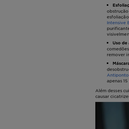
Esfolia
obstrução 
esfoliação
Intensive 
purificant
visivelmen
Uso de á
comedões
remover i
Máscara
desobstru
Antiponto
apenas 15
Além desses cu
causar cicatrize