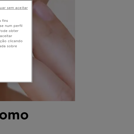
uar sem aceitar
 fins
se num perfil
 Pode obter
aceitar
ação clicando
hada sobre
como