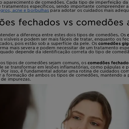
a o aparecimento de comedões. Cada tipo de imperfeição da
 e tratamentos específicos, sendo importante compreender 
gros, acne e borbulhas
para adotar os cuidados mais adequ
es fechados vs comedões 
tender a diferença entre estes dois tipos de comedões
Os
.
s visíveis e podem ser mais fáceis de tratar, enquanto os 
cados, pois estão sob a superfície da pele. Os
comedões gig
orma mais severa e podem necessitar de um tratamento espe
quado depende da identificação correta do tipo de comedã
os tipos de comedões sejam comuns, os
comedões fechado
e se transformar em lesões inflamatórias, como pápulas e p
 Por isso, é fundamental adotar uma rotina de cuidados com
ir a formação de ambos os tipos de comedões, mantendo a p
e de impurezas.