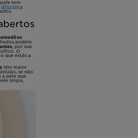
 pele tem
a
diferença
ados.
abertos
comedões
fechados podem
, por sua
antes
cífico. O
o que estás a
têm maior
s
ústulas, se não
 a pele que
ele limpa,