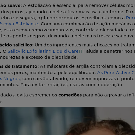
A esfoliação é essencial para remover células mor
ção suave:
dos poros, ajudando a pele a ficar mais lisa e uniforme. Pa
 eficaz e segura, opta por produtos específicos, como a
Pur
Escova Esfoliante
. Com uma combinação de ação mecânica 
e, esta escova remove impurezas, controla a oleosidade e r
te os pontos negros, deixando a pele mais fresca e saudáve
Um dos ingredientes mais eficazes no trata
cido salicílico:
. O
Salicylic Exfoliating Liquid Care
[1]
ajuda a penetrar nos 
mpurezas e excesso de oleosidade.
As máscaras de argila controlam a oleosi
s de tratamento:
em os poros, mantendo a pele equilibrada.
As Pure Active 
s Negros
, com carvão ativado, removem impurezas e ponto
 minutos.
Para evitar irritações, usa-as com moderação.
idados, evita espremer os
para não agravar a in
comedões
s.