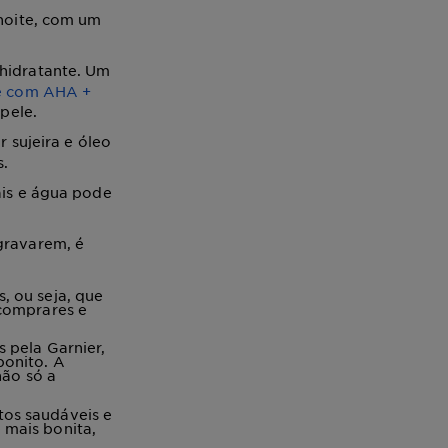
noite, com um
hidratante. Um
ve com AHA +
pele.
 sujeira e óleo
s.
ais e água pode
gravarem, é
, ou seja, que
 comprares e
 pela Garnier,
bonito. A
não só a
tos saudáveis e
 mais bonita,