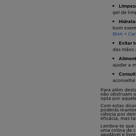
Limpeza
gel de lim
Hidrata
bom exem
BHA + Ca
Evitar 
das mãos 
Aliment
ajudar a m
Consult
aconselháv
Para além desta
não obstruam os
opta por aquele
Com estas dicas
poderás manter
ciência por det
eficácia, mas 
Lembra-te que 
uma rotina de 
saudável e livr