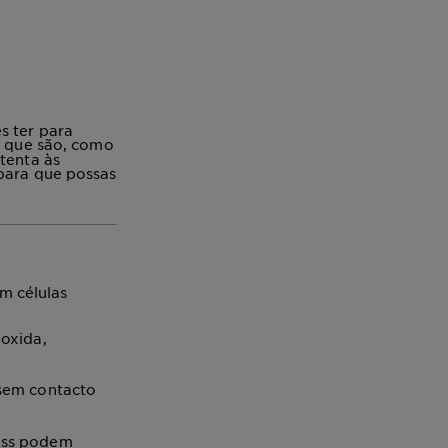
s ter para
o que são, como
tenta às
 para que possas
m células
 oxida,
 sem contacto
ress podem