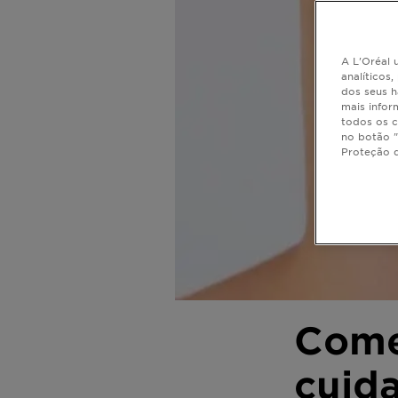
A L'Oréal u
analíticos
dos seus h
mais infor
todos os c
no botão "
Proteção 
Come
cuida