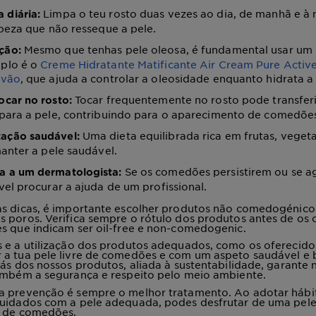
Limpa o teu rosto duas vezes ao dia, de manhã e à 
 diária:
peza que não resseque a pele.
Mesmo que tenhas pele oleosa, é fundamental usar um 
ção:
plo é o
Creme Hidratante Matificante Air Cream Pure Acti
rvão
, que ajuda a controlar a oleosidade enquanto hidrata a 
Tocar frequentemente no rosto pode transferir
tocar no rosto:
para a pele, contribuindo para o aparecimento de comedõe
Uma dieta equilibrada rica em frutas, veget
ação saudável:
anter a pele saudável.
Se os comedões persistirem ou se a
a a um dermatologista:
el procurar a ajuda de um profissional.
s dicas, é importante escolher produtos não comedogénicos
 poros. Verifica sempre o rótulo dos produtos antes de os
s que indicam ser oil-free e non-comedogenic.
 e a utilização dos produtos adequados, como os oferecidos
 a tua pele livre de comedões e com um aspeto saudável e 
rás dos nossos produtos, aliada à sustentabilidade, garante 
também a segurança e respeito pelo meio ambiente.
a prevenção é sempre o melhor tratamento. Ao adotar hábi
cuidados com a pele adequada, podes desfrutar de uma pele
e de comedões.