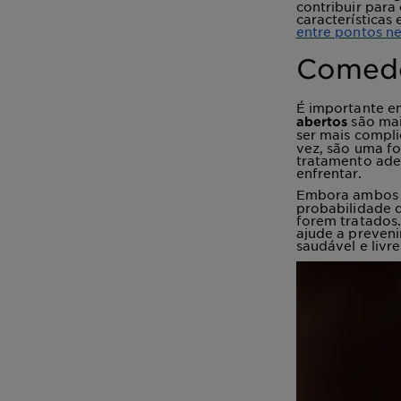
contribuir par
características
entre pontos ne
Comedõ
É importante en
são mai
abertos
ser mais compli
vez, são uma f
tratamento ade
enfrentar.
Embora ambos 
probabilidade d
forem tratados.
ajude a preven
saudável e livr