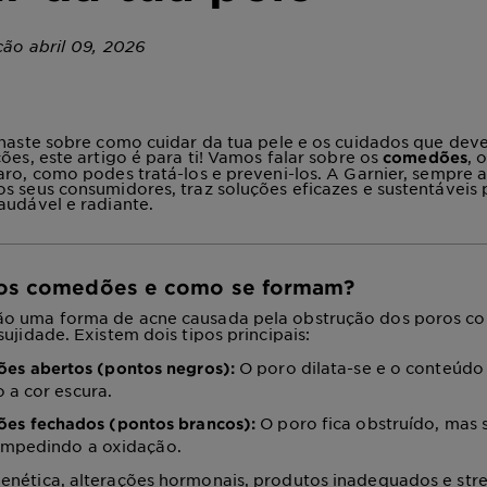
ção abril 09, 2026
onaste sobre como cuidar da tua pele e os cuidados que deve
ões, este artigo é para ti! Vamos falar sobre os
, 
comedões
aro, como podes tratá-los e preveni-los. A Garnier, sempre a
s seus consumidores, traz soluções eficazes e sustentáveis
audável e radiante.
os comedões e como se formam?
ão uma forma de acne causada pela obstrução dos poros co
sujidade.
Existem dois tipos principais:
O poro dilata-se e o conteúdo
es abertos (pontos negros):
 a cor escura.
O poro fica obstruído, mas
es fechados (pontos brancos):
 impedindo a oxidação.
enética, alterações hormonais, produtos inadequados e st