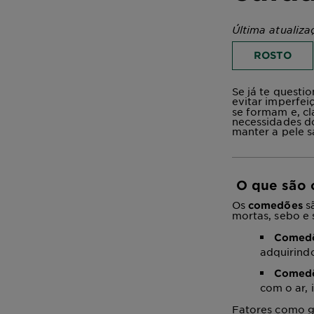
Última atualiza
ROSTO
Se já te questi
evitar imperfeiç
se formam e, cl
necessidades do
manter a pele s
O que são 
Os
s
comedões
mortas, sebo e 
Comedõ
adquirindo
Comedõ
com o ar,
Fatores como g