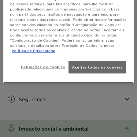
os nossos serviços, para fins analíticos, para lhe mostrar
publicidade relacionada com as suas preferências com base
Informação do Produto
num perfil dos seus hábitos de navegação e para incorporar
funcionalidades das redes sociais. Pode obter mais informações
CLOSE SUBPANEL
sobre cookies clicando no botão "Configuração de Cookies".
Pode aceitar todos os cookies clicando no botão "Aceitar" ou
configurá-los ou rejeitar a sua utilização clicando no botão
Uso
"Configuração de Cookies". Poderá consultar informação
adicional e detalhada sobre Proteção de Dados na nossa
Política de Privacidade
CLOSE SUBPANEL
Definições de cookies
Aceitar todos os cookies
Ingredientes
CLOSE SUBPANEL
Segurança
CLOSE SUBPANEL
Impacto social e ambiental