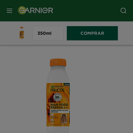
MENU
Home
As Nossas Marcas
Fructis
Hair Food
Garnier Fructis 
350ml
COMPRAR