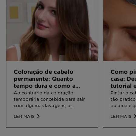
Coloração de cabelo
Como pin
permanente: Quanto
casa: De
tempo dura e como a
tutorial 
podemos prolongar?
passo
Ao contrário da coloração
Pintar o ca
temporária concebida para sair
tão prático
com algumas lavagens, a
ou uma esp
coloração permanente parece
deixamos-t
LER MAIS
LER MAIS
que foi concebida para durar no
conseguires
teu cabelo para sempre. Mas
facilmente.
dura mesmo? Vê quanto tempo