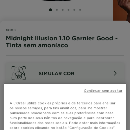
SLIDE 1
SLIDE 2
SLIDE 3
SLIDE 4
SLIDE 5
SLIDE 6
GOOD
Midnight Illusion 1.10 Garnier Good -
Tinta sem amoníaco
SIMULAR COR
Continuar sem aceitar
Adapta à cor que te fica bem! Coloração Permanente
A L'Oréal utiliza cookies próprios e de terceiros para analisar
Sem Amoníaco. Fórmula com 90% de ingredientes de
os nossos serviços, para fins analíticos, para lhe mostrar
origem natural, vegan e enriquecida com manteiga de
publicidade relacionada com as suas preferências com base
karité nutritiva*.
MOSTRAR MAIS
num perfil dos seus hábitos de navegação e para incorporar
Além disso, é fácil de aplicar, com as mãos, como uma
funcionalidades das redes sociais. Pode obter mais informações
sobre cookies clicando no botão "Configuração de Cookies".
máscara**.