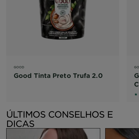
GOOD
G
Good Tinta Preto Trufa 2.0
G
C
3.
ÚLTIMOS CONSELHOS E
DICAS