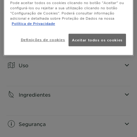
Pode aceitar todos os cookies clicando no botão "Aceitar" ou
COMPRAR
Proporciona cobertura de 100% dos cabelos brancos
configurá-los ou rejeitar a sua utilização clicando no botão
e um resultado natural com reflexos luminosos.
"Configuração de Cookies". Poderá consultar informação
Obtém uma cor natural e duas vezes mais brilhante,
adicional e detalhada sobre Proteção de Dados na nossa
com duração de até 8 semanas***.
Política de Privacidade
Cabelo visivelmente saudável, duas vezes mais
nutrido****.
Resultados
Definições de cookies
Aceitar todos os cookies
*No condicionador **Com luvas ***Teste instrumental
****Teste instrumental após o uso do kit.
CLOSE SUBPANEL
Uso
CLOSE SUBPANEL
Ingredientes
CLOSE SUBPANEL
Segurança