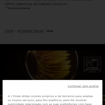
100% cobertura de cabelos brancos
1
*
Teste instrumental
Home
As Nossas Marcas
Olia
Continuar sem aceitar
A L'Oréal utiliza cookies próprios e de terceiros para analisar
os nossos serviços, para fins analíticos, para lhe mostrar
publicidade relacionada com as suas preferências com base