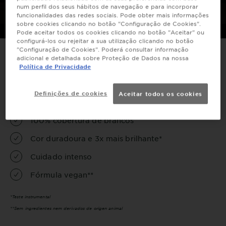
num perfil dos seus hábitos de navegação e para incorporar
funcionalidades das redes sociais. Pode obter mais informações
sobre cookies clicando no botão "Configuração de Cookies".
Pode aceitar todos os cookies clicando no botão "Aceitar" ou
configurá-los ou rejeitar a sua utilização clicando no botão
"Configuração de Cookies". Poderá consultar informação
adicional e detalhada sobre Proteção de Dados na nossa
DESCUBRA OS BENEFÍCIOS
Política de Privacidade
DE OLIA
Definições de cookies
Aceitar todos os cookies
Sem amoníaco
100% cobertura de brancos
Cor duradoura e 3x mais brilhante*
Cuidado intenso
Fórmula vegan**
*Teste instrumental
**Sem ingredientes nem derivados de origen animal