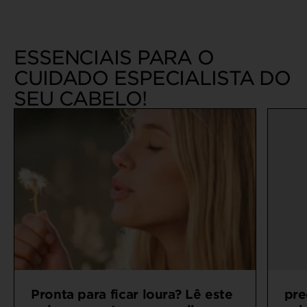
Virtual Try On
Experimenta todos os tons de Garnier
com o simulador de cor de cabelo
online
ESSENCIAIS PARA O
CUIDADO ESPECIALISTA DO
SEU CABELO!
Pronta para ficar loura? Lê este
pre