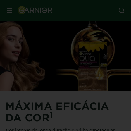
MENU
MÁXIMA EFICÁCIA
1
DA COR
Cor intensa de longa duração e brilho espetacular.