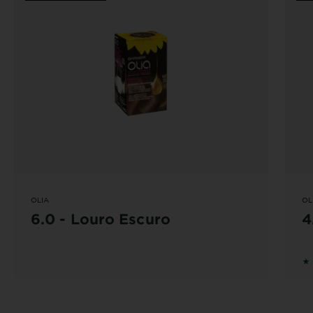
OLIA
OL
6.0 - Louro Escuro
4
5 