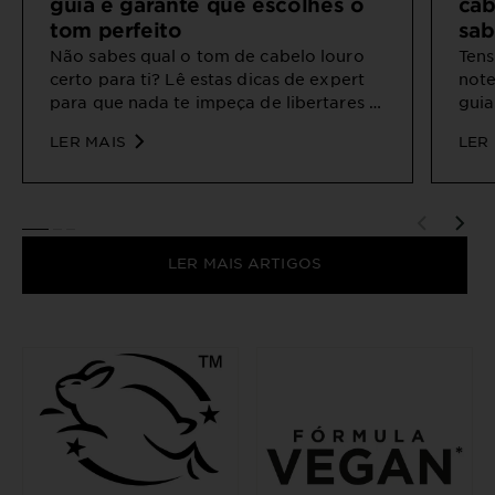
guia e garante que escolhes o
cab
tom perfeito
sab
Não sabes qual o tom de cabelo louro
Tens
certo para ti? Lê estas dicas de expert
note
para que nada te impeça de libertares a
guia
tua loura incrível que há dentro de ti.
ajud
LER MAIS
LER
SLIDE 1
SLIDE 2
SLIDE 3
LER MAIS ARTIGOS