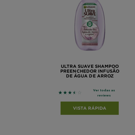
ULTRA SUAVE SHAMPOO
PREENCHEDOR INFUSÃO
DE ÁGUA DE ARROZ
Ver todas as
3.5 out of 5 stars based on revi
reviews
VISTA RÁPIDA