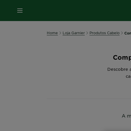
MENU
Home
Loja Garnier
Produtos Cabelo
Com
Comp
Descobre a
ca
A m