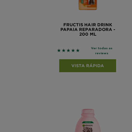
FRUCTIS HAIR DRINK
PAPAIA REPARADORA -
200 ML
Ver todas as
5 out of 5 stars based on revie
reviews
VISTA RÁPIDA