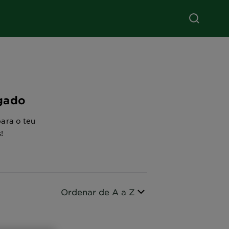
agado
ara o teu
!
Ordenar por
Ordenar de A a Z
CLOSE SUBPANEL