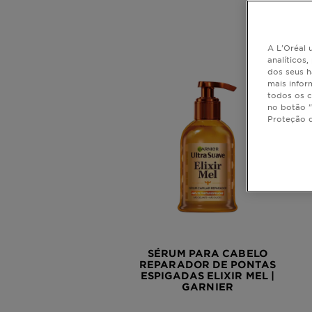
A L'Oréal u
analíticos
dos seus h
mais infor
todos os c
no botão "
Proteção 
SÉRUM PARA CABELO
REPARADOR DE PONTAS
ESPIGADAS ELIXIR MEL |
GARNIER