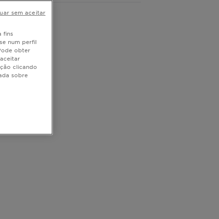
uar sem aceitar
 fins
se num perfil
 Pode obter
aceitar
ação clicando
hada sobre