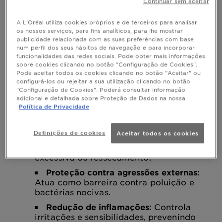
Continuar sem aceitar
Este ecossistema ajuda a defender contra
patógenos, regula a inflamação e mantém a
hidratação. Quando equilibrado, a pele torna-se
A L'Oréal utiliza cookies próprios e de terceiros para analisar
mais resistente, saudável e radiante, protegendo-se
de agressões externas, como poluição e raios UV.
os nossos serviços, para fins analíticos, para lhe mostrar
Um microbioma saudável é essencial para quem
publicidade relacionada com as suas preferências com base
tem
sensibilidade na cara
, pois reduz a irritação e
num perfil dos seus hábitos de navegação e para incorporar
melhora a resposta da pele a agentes externos.
funcionalidades das redes sociais. Pode obter mais informações
sobre cookies clicando no botão "Configuração de Cookies".
Pode aceitar todos os cookies clicando no botão "Aceitar" ou
Por que é importante cuidar do
configurá-los ou rejeitar a sua utilização clicando no botão
microbioma da pele?
"Configuração de Cookies". Poderá consultar informação
adicional e detalhada sobre Proteção de Dados na nossa
Manter o
equilibrado é
microbioma da pele
Política de Privacidade
essencial para a saúde cutânea. Quando
comprometido, pode levar a problemas como
acne, eczema e envelhecimento precoce.
Definições de cookies
Aceitar todos os cookies
Equilíbrio da pele:
Regula a produção
de sebo, prevenindo oleosidade
excessiva ou ressecamento.
Proteção contra agressões externas:
Atua como barreira contra poluição e
bactérias nocivas.
Redução de inflamações:
Controla
irritações e sensibilidades, prevenindo